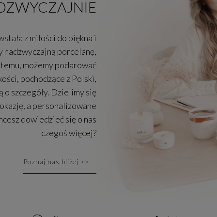
DZWYCZAJNIE
stała z miłości do piękna i
y nadzwyczajną porcelanę,
ki temu, możemy podarować
ości, pochodzące z Polski,
ą o szczegóły. Dzielimy się
okazję, a personalizowane
cesz dowiedzieć się o nas
czegoś więcej?
Poznaj nas bliżej
>>