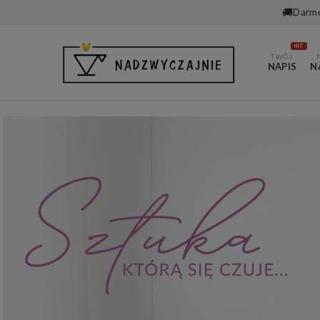
🚚
Darmo
HIT
TWÓJ
NAPIS
N