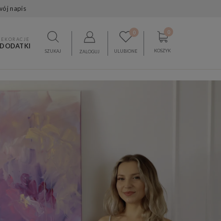
wój napis
0
0
DEKORACJE
 DODATKI
KOSZYK
SZUKAJ
ULUBIONE
ZALOGUJ