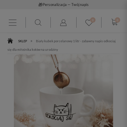
🎁
Personalizacja — Twój napis
0
0
»
SKLEP
Biały kubek porcelanowy 1 litr - zabawny napis odkociaj
się dla miłośnika kotów na urodziny