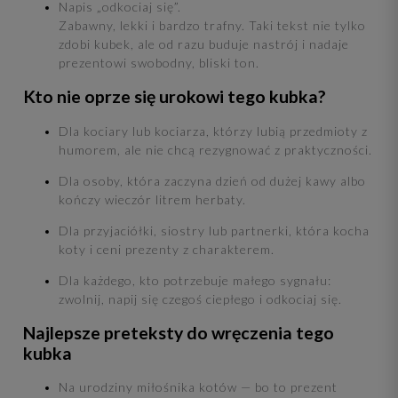
Napis „odkociaj się”.
Zabawny, lekki i bardzo trafny. Taki tekst nie tylko
zdobi kubek, ale od razu buduje nastrój i nadaje
prezentowi swobodny, bliski ton.
Kto nie oprze się urokowi tego kubka?
Dla kociary lub kociarza, którzy lubią przedmioty z
humorem, ale nie chcą rezygnować z praktyczności.
Dla osoby, która zaczyna dzień od dużej kawy albo
kończy wieczór litrem herbaty.
Dla przyjaciółki, siostry lub partnerki, która kocha
koty i ceni prezenty z charakterem.
Dla każdego, kto potrzebuje małego sygnału:
zwolnij, napij się czegoś ciepłego i odkociaj się.
Najlepsze preteksty do wręczenia tego
kubka
Na urodziny miłośnika kotów — bo to prezent