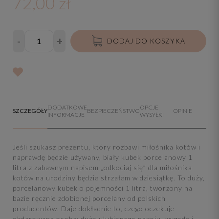
72,00 zł
-
+
DODAJ DO KOSZYKA
DODATKOWE
OPCJE
SZCZEGÓŁY
BEZPIECZEŃSTWO
OPINIE
INFORMACJE
WYSYŁKI
Jeśli szukasz prezentu, który rozbawi miłośnika kotów i
naprawdę będzie używany, biały kubek porcelanowy 1
litra z zabawnym napisem „odkociaj się” dla miłośnika
kotów na urodziny będzie strzałem w dziesiątkę. To duży,
porcelanowy kubek o pojemności 1 litra, tworzony na
bazie ręcznie zdobionej porcelany od polskich
producentów. Daje dokładnie to, czego oczekuje
obdarowana osoba: dużo ulubionego napoju, wygodę i