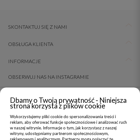
SKONTAKTUJ SIĘ Z NAMI
OBSŁUGA KLIENTA
INFORMACJE
OBSERWUJ NAS NA INSTAGRAMIE
Dbamy o Twoją prywatność - Niniejsza
NEWSLETTER
strona korzysta z plików cookie
Wykorzystujemy pliki cookie do spersonalizowania treści i
Dołącz do nas i zyskaj 5% zniżki na Twoje pierwsze Nadzwyczajne
reklam, aby oferować funkcje społecznościowe i analizować ruch
zakupy
w naszej witrynie. Informacje o tym, jak korzystasz z naszej
witryny, udostępniamy partnerom społecznościowym,
reklamowym i analitycznym. Partnerzy mogą połączyć te