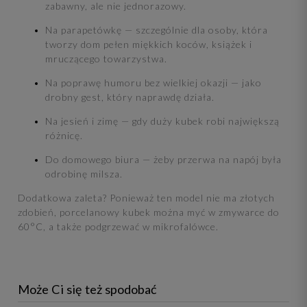
zabawny, ale nie jednorazowy.
Na parapetówkę — szczególnie dla osoby, która
tworzy dom pełen miękkich koców, książek i
mruczącego towarzystwa.
Na poprawę humoru bez wielkiej okazji — jako
drobny gest, który naprawdę działa.
Na jesień i zimę — gdy duży kubek robi największą
różnicę.
Do domowego biura — żeby przerwa na napój była
odrobinę milsza.
Dodatkowa zaleta? Ponieważ ten model nie ma złotych
zdobień, porcelanowy kubek można myć w zmywarce do
60°C, a także podgrzewać w mikrofalówce.
Może Ci się też spodobać