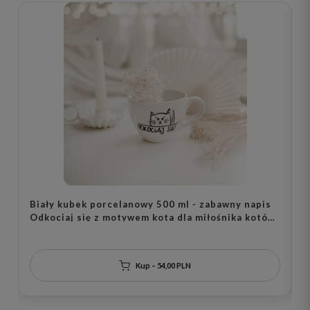
Biały kubek porcelanowy 500 ml - zabawny napis
B
Odkociaj się z motywem kota dla miłośnika kotów
n
na urodziny
u
Kup – 54,00 PLN