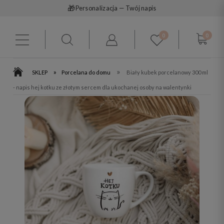
🎁
Personalizacja — Twój napis
0
0
»
»
SKLEP
Porcelana do domu
Biały kubek porcelanowy 300 ml
- napis hej kotku ze złotym sercem dla ukochanej osoby na walentynki