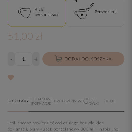
Brak
Personalizuj
personalizacji
51,00 zł
-
+
DODAJ DO KOSZYKA
DODATKOWE
OPCJE
SZCZEGÓŁY
BEZPIECZEŃSTWO
OPINIE
INFORMACJE
WYSYŁKI
Jeśli chcesz powiedzieć coś czułego bez wielkich
deklaracji, biały kubek porcelanowy 300 ml – napis „hej