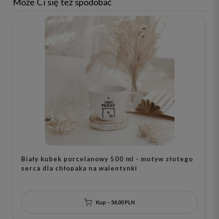
Może Ci się też spodobać
Biały kubek porcelanowy 500 ml - motyw złotego
B
serca dla chłopaka na walentynki
n
Kup – 54,00 PLN