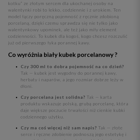
kotku” ze złotym sercem dla ukochanej osoby na
walentynki robi to lekko, codziennie i z urokiem. Ten
model łączy poręczną pojemność z ręcznie zdobioną
porcelaną, dzięki czemu sprawdza się nie tylko jako
walentynkowy upominek, ale też jako miły element
codzienności. To kubek dla kogoś, kogo chcesz rozczulić
już od pierwszego łyka porannej kawy.
Co wyróżnia biały kubek porcelanowy ?
Czy 300 ml to dobra pojemność na co dzień?
Tak — kubek jest wygodny do porannej kawy,
herbaty i naparów, a jego rozmiar dobrze leży w
dłoni.
Czy porcelana jest solidna?
Tak — karta
produktu wskazuje polską, grubą porcelanę, która
daje większe poczucie trwałości niż cienkie kubki
codziennego użytku.
Czy ma coś więcej niż sam napis?
Tak — złote
serce i ręczne zdobienie podnoszą jego estetykę i