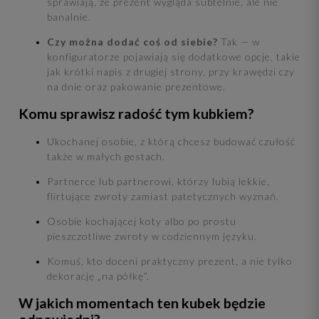
sprawiają, że prezent wygląda subtelnie, ale nie
banalnie.
Czy można dodać coś od siebie?
Tak — w
konfiguratorze pojawiają się dodatkowe opcje, takie
jak krótki napis z drugiej strony, przy krawędzi czy
na dnie oraz pakowanie prezentowe.
Komu sprawisz radość tym kubkiem?
Ukochanej osobie, z którą chcesz budować czułość
także w małych gestach.
Partnerce lub partnerowi, którzy lubią lekkie,
flirtujące zwroty zamiast patetycznych wyznań.
Osobie kochającej koty albo po prostu
pieszczotliwe zwroty w codziennym języku.
Komuś, kto doceni praktyczny prezent, a nie tylko
dekorację „na półkę”.
W jakich momentach ten kubek będzie