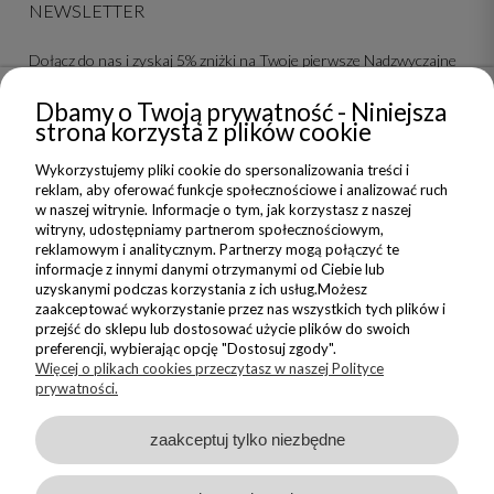
NEWSLETTER
Dołącz do nas i zyskaj 5% zniżki na Twoje pierwsze Nadzwyczajne
zakupy
Dbamy o Twoją prywatność - Niniejsza
strona korzysta z plików cookie
ZAPISZ SIĘ
Wykorzystujemy pliki cookie do spersonalizowania treści i
Wyrażam zgodę na wysyłanie do mnie informacji handlowych na
reklam, aby oferować funkcje społecznościowe i analizować ruch
wskazany adres oraz przetwarzanie moich danych w związku z
w naszej witrynie. Informacje o tym, jak korzystasz z naszej
obsługą newsletteru.
witryny, udostępniamy partnerom społecznościowym,
Zapoznałem/am się i akceptuję
reklamowym i analitycznym. Partnerzy mogą połączyć te
Politykę Prywatności
informacje z innymi danymi otrzymanymi od Ciebie lub
uzyskanymi podczas korzystania z ich usług.Możesz
zaakceptować wykorzystanie przez nas wszystkich tych plików i
przejść do sklepu lub dostosować użycie plików do swoich
preferencji, wybierając opcję "Dostosuj zgody".
Więcej o plikach cookies przeczytasz w naszej Polityce
prywatności.
Sklep internetowy Shoper Premium
zaakceptuj tylko niezbędne
Made with
by
Copyright © Nadzwyczajnie 2026 - wszystkie wzory prezentowane