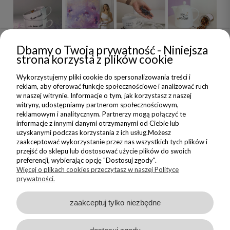
Dbamy o Twoją prywatność - Niniejsza
NEWSLETTER
strona korzysta z plików cookie
Wykorzystujemy pliki cookie do spersonalizowania treści i
Dołącz do nas i zyskaj 5% zniżki na Twoje pierwsze Nadzwyczajne
reklam, aby oferować funkcje społecznościowe i analizować ruch
zakupy
w naszej witrynie. Informacje o tym, jak korzystasz z naszej
witryny, udostępniamy partnerom społecznościowym,
reklamowym i analitycznym. Partnerzy mogą połączyć te
ZAPISZ SIĘ
informacje z innymi danymi otrzymanymi od Ciebie lub
uzyskanymi podczas korzystania z ich usług.Możesz
Wyrażam zgodę na wysyłanie do mnie informacji handlowych na
zaakceptować wykorzystanie przez nas wszystkich tych plików i
wskazany adres oraz przetwarzanie moich danych w związku z
przejść do sklepu lub dostosować użycie plików do swoich
obsługą newsletteru.
preferencji, wybierając opcję "Dostosuj zgody".
Zapoznałem/am się i akceptuję
Politykę Prywatności
Więcej o plikach cookies przeczytasz w naszej Polityce
prywatności.
zaakceptuj tylko niezbędne