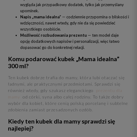
wygląda jak przypadkowy dodatek, tylko jak przemyślany
upominek.
Napis „mama idealna”
— codziennie przypomina o bliskości i
wdzięczności, nawet wtedy, gdy nie da się powiedzieć
wszystkiego osobiście.
Możliwość rozbudowania prezentu
— ten model daje
opcję dodatkowych napisów i personalizacji, więc łatwo
dopasować go do konkretnej relacji.
Komu podarować kubek „Mama idealna”
300 ml?
Ten kubek dobrze trafia do mamy, która lubi otaczać się
ładnymi, ale praktycznymi przedmiotami. Sprawdzi się
również wtedy, gdy szukasz eleganckiego
prezentu dla
mamy
od córki, syna albo całej rodziny. To także dobry
wybór dla kobiet, które cenią polską porcelanę i subtelne
zdobienia zamiast przesadzonych ozdób.
Kiedy ten kubek dla mamy sprawdzi się
najlepiej?