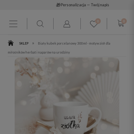
🎁
Personalizacja — Twój napis
0
0
»
SKLEP
Biały kubek porcelanowy 300 ml - motyw ziół dla
miłośników herbat i naparów na urodziny