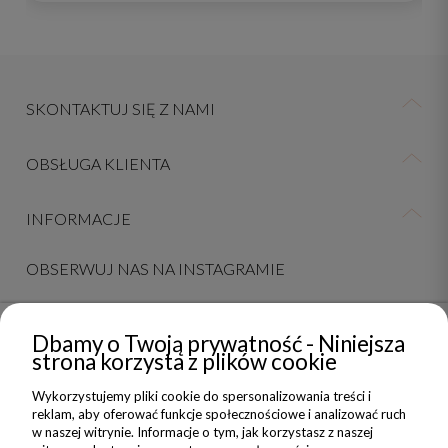
SKONTAKTUJ SIĘ Z NAMI
OBSŁUGA KLIENTA
INFORMACJE
OBSERWUJ NAS NA INSTAGRAMIE
Dbamy o Twoją prywatność - Niniejsza
NEWSLETTER
strona korzysta z plików cookie
Wykorzystujemy pliki cookie do spersonalizowania treści i
Dołącz do nas i zyskaj 5% zniżki na Twoje pierwsze Nadzwyczajne
reklam, aby oferować funkcje społecznościowe i analizować ruch
zakupy
w naszej witrynie. Informacje o tym, jak korzystasz z naszej