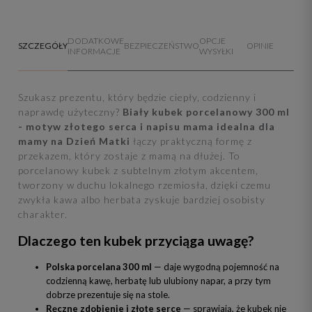
DODATKOWE
OPCJE
SZCZEGÓŁY
BEZPIECZEŃSTWO
OPINIE
INFORMACJE
WYSYŁKI
Szukasz prezentu, który będzie ciepły, codzienny i
naprawdę użyteczny?
Biały kubek porcelanowy 300 ml
- motyw złotego serca i napisu mama idealna dla
mamy na Dzień Matki
łączy praktyczną formę z
przekazem, który zostaje z mamą na dłużej. To
porcelanowy kubek z subtelnym złotym akcentem,
tworzony w duchu lokalnego rzemiosła, dzięki czemu
zwykła kawa albo herbata zyskuje bardziej osobisty
charakter.
Dlaczego ten kubek przyciąga uwagę?
Polska porcelana 300 ml
— daje wygodną pojemność na
codzienną kawę, herbatę lub ulubiony napar, a przy tym
dobrze prezentuje się na stole.
Ręczne zdobienie i złote serce
— sprawiają, że kubek nie