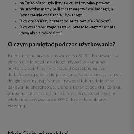
na Dzień Matki, gdy liczy się czuły i czytelny przekaz,
na urodziny mamy, jeśli chcesz wręczyć coś ładnego, a
jednocześnie codziennie używanego,
jako drobniejszy prezent od serca bez wielkiej okazji,
jako część większego zestawu prezentowego z herbatą,
kawą albo słodkościami.
O czym pamiętać podczas użytkowania?
Kubek można myć w zmywarce do 60°C. Ponieważ ma
złocenie, nie powinno się go używać w kuchence
mikrofalowej. Przy tym modelu dostępne są też
dodatkowe opcje, takie jak zmiana koloru serca, napis z
drugiej strony, napis przy krawędzi lub na dnie oraz
pakowanie prezentowe. Dane z karty produktu: polska,
gruba porcelana; 300 ml; ok. 9 cm wysokości; ręczne
zdobienie; zmywarka do 60°C; bez mikrofali przy
złoceniu.
Może Ci się też spodobać