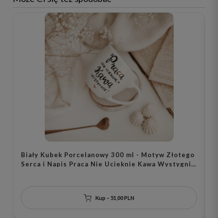
Biały Kubek Porcelanowy 300 ml - Motyw Złotego
B
Serca i Napis Praca Nie Ucieknie Kawa Wystygnie
s
dla Pracoholika na Dzień Pracy
s
Kup – 51,00 PLN