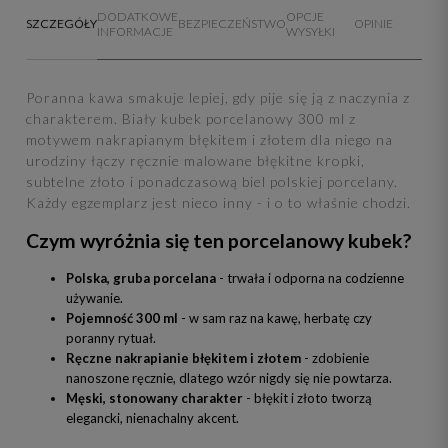
DODATKOWE
OPCJE
SZCZEGÓŁY
BEZPIECZEŃSTWO
OPINIE
INFORMACJE
WYSYŁKI
Poranna kawa smakuje lepiej, gdy pije się ją z naczynia z
charakterem. Biały kubek porcelanowy 300 ml z
motywem nakrapianym błękitem i złotem dla niego na
urodziny łączy ręcznie malowane błękitne kropki,
subtelne złoto i ponadczasową biel polskiej porcelany.
Każdy egzemplarz jest nieco inny - i o to właśnie chodzi.
Czym wyróżnia się ten porcelanowy kubek?
Polska, gruba porcelana
- trwała i odporna na codzienne
używanie.
Pojemność 300 ml
- w sam raz na kawę, herbatę czy
poranny rytuał.
Ręczne nakrapianie błękitem i złotem
- zdobienie
nanoszone ręcznie, dlatego wzór nigdy się nie powtarza.
Męski, stonowany charakter
- błękit i złoto tworzą
elegancki, nienachalny akcent.