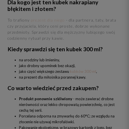
Dla kogo jest ten kubek nakrapiany
błękitem i złotem?
To trafiony
prezent dla niego
- dla partnera, taty, brata
czy przyjaciela, który ceni proste, dobrze wykonane
przedmioty. Sprawdzi się dla mężczyzny lubiącego swój
codzienny rytuał przy kawie.
Kiedy sprawdzi się ten kubek 300 ml?
na urodziny lub imieniny,
jako drobny upominek bez okazji,
jako część większego zestawu
kubków 300 ml
,
na prezent dla miłośnika porannej kawy.
Co warto wiedzieć przed zakupem?
Produkt ponownie szkliwiony
- może zawierać drobne
nierówności oraz lekko chropowatą powierzchnię, co jest
cechą tej serii.
Porcelana odporna na zmywarkę do 60°C; ze względu na
złocenie nie używaj mikrofalówki.
Pakowanie ekologiczne, w brązowy kartonik z logo, bez