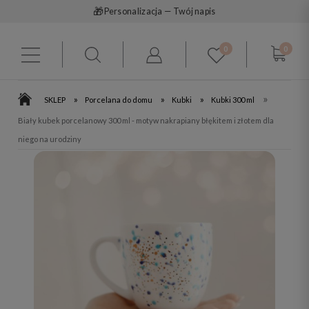
🎁
Personalizacja — Twój napis
0
0
»
»
»
»
SKLEP
Porcelana do domu
Kubki
Kubki 300 ml
Biały kubek porcelanowy 300 ml - motyw nakrapiany błękitem i złotem dla
niego na urodziny