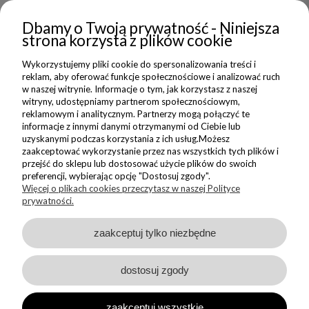
Dbamy o Twoją prywatność - Niniejsza
NEWSLETTER
strona korzysta z plików cookie
Wykorzystujemy pliki cookie do spersonalizowania treści i
Dołącz do nas i zyskaj 5% zniżki na Twoje pierwsze Nadzwyczajne
reklam, aby oferować funkcje społecznościowe i analizować ruch
zakupy
w naszej witrynie. Informacje o tym, jak korzystasz z naszej
witryny, udostępniamy partnerom społecznościowym,
reklamowym i analitycznym. Partnerzy mogą połączyć te
ZAPISZ SIĘ
informacje z innymi danymi otrzymanymi od Ciebie lub
uzyskanymi podczas korzystania z ich usług.Możesz
Wyrażam zgodę na wysyłanie do mnie informacji handlowych na
zaakceptować wykorzystanie przez nas wszystkich tych plików i
wskazany adres oraz przetwarzanie moich danych w związku z
przejść do sklepu lub dostosować użycie plików do swoich
obsługą newsletteru.
preferencji, wybierając opcję "Dostosuj zgody".
Zapoznałem/am się i akceptuję
Politykę Prywatności
Więcej o plikach cookies przeczytasz w naszej Polityce
prywatności.
zaakceptuj tylko niezbędne
dostosuj zgody
Sklep internetowy Shoper Premium
zaakceptuj wszystkie