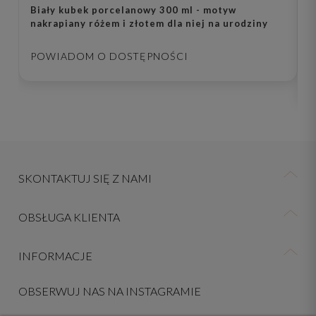
Biały kubek porcelanowy 300 ml - motyw
Z
nakrapiany różem i złotem dla niej na urodziny
r
u
k
POWIADOM O DOSTĘPNOŚCI
SKONTAKTUJ SIĘ Z NAMI
OBSŁUGA KLIENTA
INFORMACJE
OBSERWUJ NAS NA INSTAGRAMIE