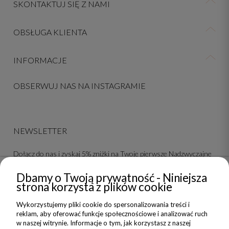
SKONTAKTUJ SIĘ Z NAMI
OBSŁUGA KLIENTA
INFORMACJE
OBSERWUJ NAS NA INSTAGRAMIE
NEWSLETTER
Dołącz do nas i zyskaj 5% zniżki na Twoje pierwsze Nadzwyczajne
zakupy
Dbamy o Twoją prywatność - Niniejsza
strona korzysta z plików cookie
ZAPISZ SIĘ
Wykorzystujemy pliki cookie do spersonalizowania treści i
Wyrażam zgodę na wysyłanie do mnie informacji handlowych na
reklam, aby oferować funkcje społecznościowe i analizować ruch
wskazany adres oraz przetwarzanie moich danych w związku z
w naszej witrynie. Informacje o tym, jak korzystasz z naszej
obsługą newsletteru.