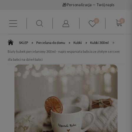
🎁
Personalizacja — Twój napis
0
0
»
»
»
»
SKLEP
Porcelana do domu
Kubki
Kubki 300 ml
Biały kubek porcelanowy 300 ml - napis wspaniała babcia ze złotym sercem
dla babci na dzień babci