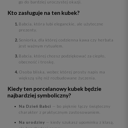
go do bardziej uroczystej okazji.
Kto zasługuje na ten kubek?
Babcia, która lubi eleganckie, ale użyteczne
prezenty.
Seniorka, dla której codzienna kawa czy herbata
jest ważnym rytuałem.
Babcia, której chcesz podziękować za ciepło,
obecność i troskę.
Osoba bliska, wobec której prosty napis ma
większą siłę niż rozbudowane życzenia.
Kiedy ten porcelanowy kubek będzie
najbardziej symboliczny?
Na Dzień Babci
— bo pięknie łączy świąteczny
charakter z praktycznym zastosowaniem.
Na urodziny
— kiedy szukasz upominku z klasą,