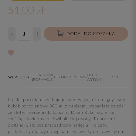
51,00 zł
-
+
DODAJ DO KOSZYKA
DODATKOWE
OPCJE
SZCZEGÓŁY
BEZPIECZEŃSTWO
OPINIE
INFORMACJE
WYSYŁKI
Polska porcelana zyskuje jeszcze więcej uroku, gdy biały
kubek porcelanowy 300 ml z napisem „wspaniała babcia”
ze złotym sercem dla babci na Dzień Babci staje się
częścią codziennych chwil bliskiej osoby. To prezent
elegancki, ale bez przesadnego nadęcia — ciepły,
praktyczny i łatwy do wpisania w zwykły domowy rytuał.