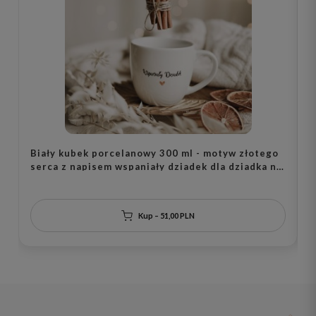
Biały kubek porcelanowy 300 ml - motyw złotego
B
serca z napisem wspaniały dziadek dla dziadka na
d
Dzień Dziadka
d
Kup – 51,00 PLN