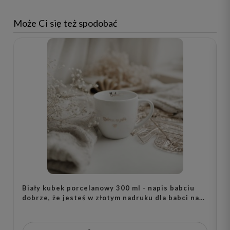
Może Ci się też spodobać
Biały kubek porcelanowy 300 ml - napis babciu
B
dobrze, że jesteś w złotym nadruku dla babci na
b
dzień babci