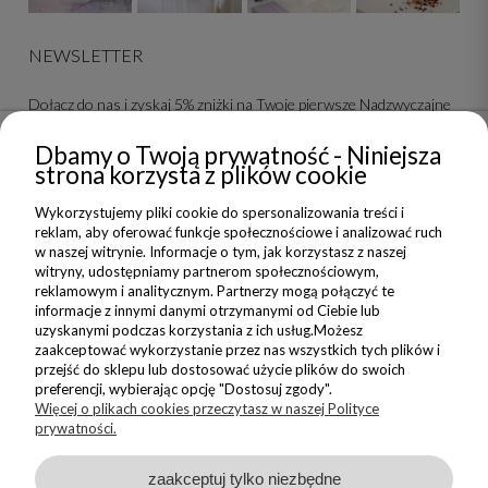
NEWSLETTER
Dołącz do nas i zyskaj 5% zniżki na Twoje pierwsze Nadzwyczajne
zakupy
Dbamy o Twoją prywatność - Niniejsza
strona korzysta z plików cookie
ZAPISZ SIĘ
Wykorzystujemy pliki cookie do spersonalizowania treści i
Wyrażam zgodę na wysyłanie do mnie informacji handlowych na
reklam, aby oferować funkcje społecznościowe i analizować ruch
wskazany adres oraz przetwarzanie moich danych w związku z
w naszej witrynie. Informacje o tym, jak korzystasz z naszej
obsługą newsletteru.
witryny, udostępniamy partnerom społecznościowym,
Zapoznałem/am się i akceptuję
reklamowym i analitycznym. Partnerzy mogą połączyć te
Politykę Prywatności
informacje z innymi danymi otrzymanymi od Ciebie lub
uzyskanymi podczas korzystania z ich usług.Możesz
zaakceptować wykorzystanie przez nas wszystkich tych plików i
przejść do sklepu lub dostosować użycie plików do swoich
preferencji, wybierając opcję "Dostosuj zgody".
Więcej o plikach cookies przeczytasz w naszej Polityce
prywatności.
Sklep internetowy Shoper Premium
zaakceptuj tylko niezbędne
Made with
by