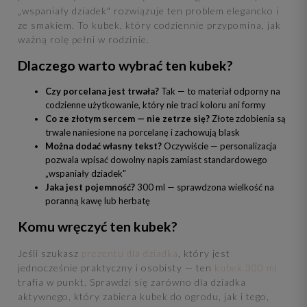
„wspaniały dziadek" rozwiązuje ten problem elegancko i
ze smakiem. To kubek, który codziennie przypomina, jak
ważną rolę pełni w rodzinie.
Dlaczego warto wybrać ten kubek?
Czy porcelana jest trwała?
Tak — to materiał odporny na
codzienne użytkowanie, który nie traci koloru ani formy
Co ze złotym sercem — nie zetrze się?
Złote zdobienia są
trwale naniesione na porcelanę i zachowują blask
Można dodać własny tekst?
Oczywiście — personalizacja
pozwala wpisać dowolny napis zamiast standardowego
„wspaniały dziadek"
Jaka jest pojemność?
300 ml — sprawdzona wielkość na
poranną kawę lub herbatę
Komu wręczyć ten kubek?
Jeśli szukasz
prezentu dla dziadka
, który jest
jednocześnie praktyczny i osobisty — ten
kubek 300 ml
trafia w punkt. Sprawdzi się zarówno dla dziadka
aktywnego, który zabiera kubek do ogrodu, jak i tego,