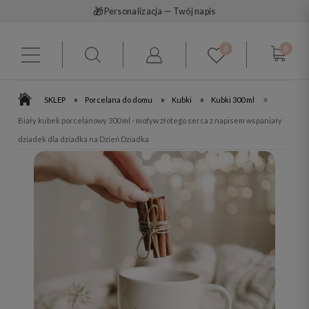
🎁
Personalizacja — Twój napis
0
0
»
»
»
»
SKLEP
Porcelana do domu
Kubki
Kubki 300 ml
Biały kubek porcelanowy 300 ml - motyw złotego serca z napisem wspaniały
dziadek dla dziadka na Dzień Dziadka