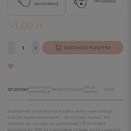
Personalizuj
personalizacji
51,00 zł
-
+
DODAJ DO KOSZYKA
DODATKOWE
OPCJE
SZCZEGÓŁY
BEZPIECZEŃSTWO
OPINIE
INFORMACJE
WYSYŁKI
Znalezienie prezentu dla dziadka, który naprawdę go
ucieszy, bywa wyzwaniem — bo co kupić komuś, kto
twierdzi, że „niczego nie potrzebuje"? Biały kubek
porcelanowy 300 ml z motywem złotego serca i napisem