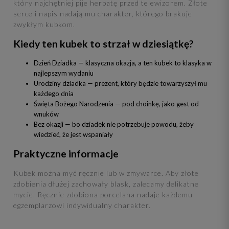
który najchętniej pije herbatę przed telewizorem. Złote
serce i napis nadają mu charakter, którego brakuje
zwykłym kubkom.
Kiedy ten kubek to strzał w dziesiątkę?
Dzień Dziadka — klasyczna okazja, a ten kubek to klasyka w
najlepszym wydaniu
Urodziny dziadka — prezent, który będzie towarzyszył mu
każdego dnia
Święta Bożego Narodzenia — pod choinkę, jako gest od
wnuków
Bez okazji — bo dziadek nie potrzebuje powodu, żeby
wiedzieć, że jest wspaniały
Praktyczne informacje
Kubek można myć ręcznie lub w zmywarce. Aby złote
zdobienia dłużej zachowały blask, zalecamy delikatne
mycie. Ręcznie zdobiona porcelana nadaje każdemu
egzemplarzowi indywidualny charakter.