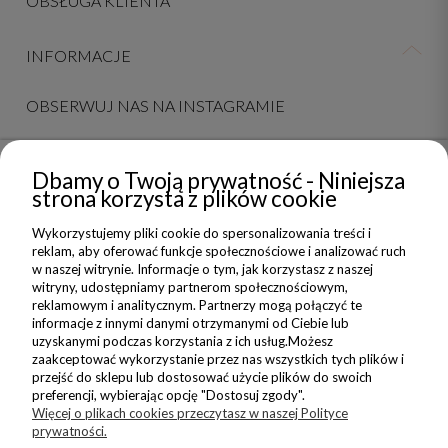
OBSŁUGA KLIENTA
INFORMACJE
OBSERWUJ NAS NA INSTAGRAMIE
Dbamy o Twoją prywatność - Niniejsza
NEWSLETTER
strona korzysta z plików cookie
Wykorzystujemy pliki cookie do spersonalizowania treści i
Dołącz do nas i zyskaj 5% zniżki na Twoje pierwsze Nadzwyczajne
reklam, aby oferować funkcje społecznościowe i analizować ruch
zakupy
w naszej witrynie. Informacje o tym, jak korzystasz z naszej
witryny, udostępniamy partnerom społecznościowym,
reklamowym i analitycznym. Partnerzy mogą połączyć te
ZAPISZ SIĘ
informacje z innymi danymi otrzymanymi od Ciebie lub
uzyskanymi podczas korzystania z ich usług.Możesz
Wyrażam zgodę na wysyłanie do mnie informacji handlowych na
zaakceptować wykorzystanie przez nas wszystkich tych plików i
wskazany adres oraz przetwarzanie moich danych w związku z
przejść do sklepu lub dostosować użycie plików do swoich
obsługą newsletteru.
preferencji, wybierając opcję "Dostosuj zgody".
Zapoznałem/am się i akceptuję
Politykę Prywatności
Więcej o plikach cookies przeczytasz w naszej Polityce
prywatności.