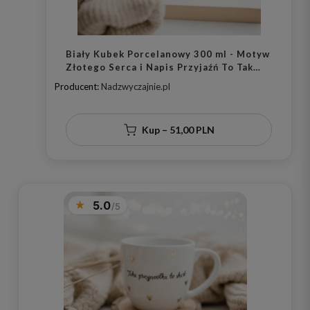
Biały Kubek Porcelanowy 300 ml - Motyw
Złotego Serca i Napis Przyjaźń To Tak
Samo Zryte Banie dla Najlepszej
Producent:
Nadzwyczajnie.pl
Przyjaciółki na Urodziny
Kup – 51,00 PLN
5.0