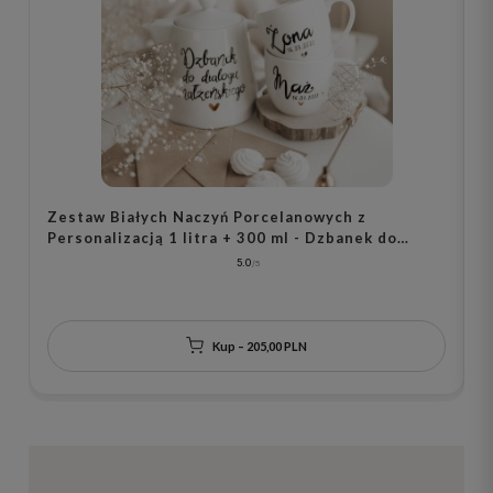
Zestaw Białych Naczyń Porcelanowych z
Z
Personalizacją 1 litra + 300 ml - Dzbanek do
P
Dialogu Małżeńskiego i 2 Kubki Napisy Mąż i Żona
P
5.0
z Datą oraz Motywem Złotego Serca na Każdą
Okazję dla Nowożeńców
Kup – 205,00 PLN