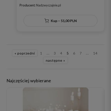
dla bliskiej osoby na urodziny
Producent:
Nadzwyczajnie.pl
Kup – 51,00 PLN
« poprzedni
1
...
3
4
5
6
7
...
14
następne »
Najczęściej wybierane