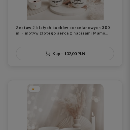
Zestaw 2 białych kubków porcelanowych 300
ml - motyw złotego serca z napisami Mamo
jesteś wyjątkowa i Tato jesteś najlepszy dla
rodziców na Dzień Matki i Ojca
Kup – 102,00 PLN