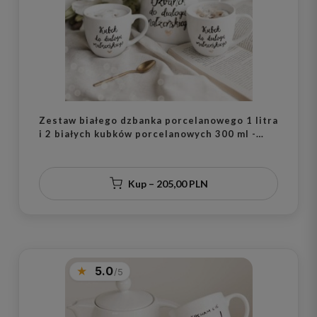
Zestaw białego dzbanka porcelanowego 1 litra
i 2 białych kubków porcelanowych 300 ml -
motyw złotego serca do dialogu małżeńskiego
dla nowożeńców na ślub
Kup – 205,00 PLN
5.0