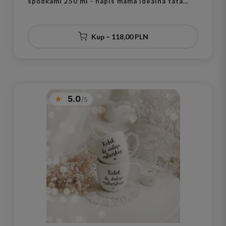
spodkami 250 ml - napis mama idealna tata
idealny ze złotym sercem dla rodziców na
rocznicę ślubu
Kup – 118,00 PLN
5.0