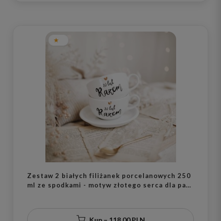
Zestaw 2 białych filiżanek porcelanowych 250
ml ze spodkami - motyw złotego serca dla pary
na rocznicę
Kup – 118,00 PLN