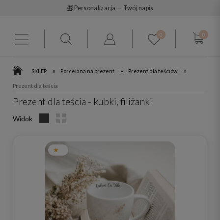
⚡
Szybka wysyłka
0
0
»
»
»
SKLEP
Porcelana na prezent
Prezent dla teściów
Prezent dla teścia
Prezent dla teścia - kubki, filiżanki
Widok