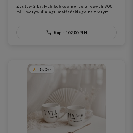
Zestaw 2 białych kubków porcelanowych 300
ml - motyw dialogu małżeńskiego ze złotym
sercem dla małżonków na rocznicę ślubu
Kup – 102,00 PLN
5.0