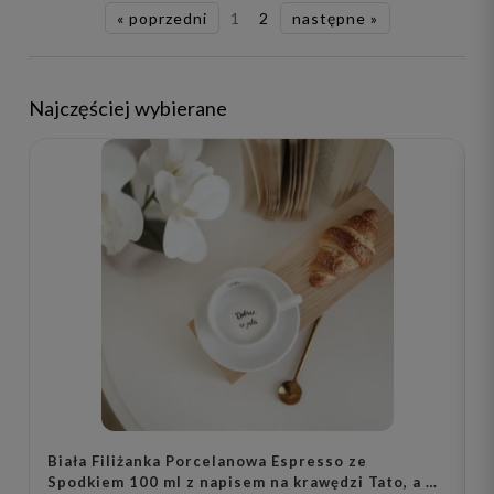
« poprzedni
1
2
następne »
Najczęściej wybierane
Biała Filiżanka Porcelanowa Espresso ze
B
Spodkiem 100 ml z napisem na krawędzi Tato, a na
-