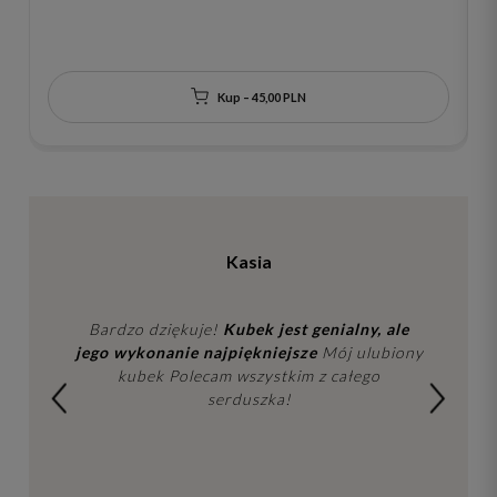
dnie Dobrze, że jesteś. Złote serce na froncie
r
Kup – 45,00 PLN
Kasia
Bardzo dziękuje!
Kubek jest genialny, ale
jego wykonanie najpiękniejsze
Mój ulubiony
kubek Polecam wszystkim z całego
serduszka!