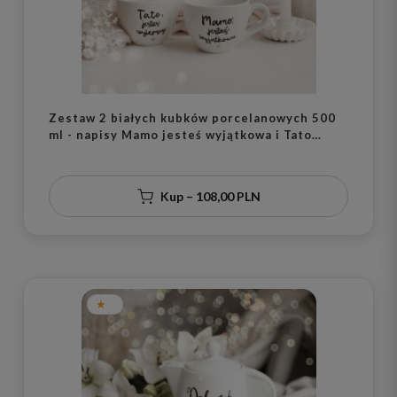
Zestaw 2 białych kubków porcelanowych 500
ml - napisy Mamo jesteś wyjątkowa i Tato
jesteś najlepszy ze złotym sercem dla
rodziców na rocznicę ślubu
Kup – 108,00 PLN