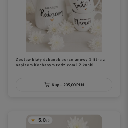
Zestaw biały dzbanek porcelanowy 1 litra z
napisem Kochanym rodzicom i 2 kubki
porcelanowe 300 ml z motywem złotego serca
z napisami Kocham Cię Mamo i Kocham Cię
Tato dla rodziców na rocznicę ślubu
Kup – 205,00 PLN
5.0