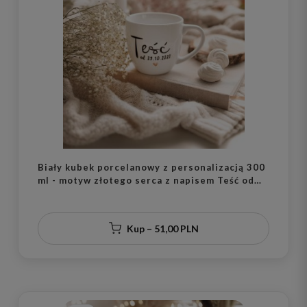
Biały kubek porcelanowy z personalizacją 300
ml - motyw złotego serca z napisem Teść od
dla teścia na każdą okazję
Kup – 51,00 PLN