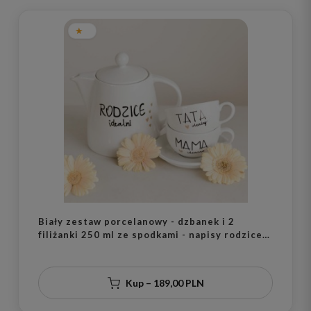
Biały zestaw porcelanowy - dzbanek i 2
filiżanki 250 ml ze spodkami - napisy rodzice
idealni, tata idealny i mama idealna ze złotym
sercem dla rodziców na Dzień Rodziców
Kup – 189,00 PLN