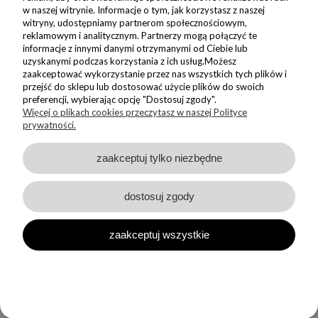
Dołącz do nas i zyskaj 5% zniżki na Twoje pierwsze Nadzwyczajne
w naszej witrynie. Informacje o tym, jak korzystasz z naszej
zakupy
witryny, udostępniamy partnerom społecznościowym,
reklamowym i analitycznym. Partnerzy mogą połączyć te
informacje z innymi danymi otrzymanymi od Ciebie lub
ZAPISZ SIĘ
uzyskanymi podczas korzystania z ich usług.Możesz
zaakceptować wykorzystanie przez nas wszystkich tych plików i
przejść do sklepu lub dostosować użycie plików do swoich
Wyrażam zgodę na wysyłanie do mnie informacji handlowych na
wskazany adres oraz przetwarzanie moich danych w związku z
preferencji, wybierając opcję "Dostosuj zgody".
obsługą newsletteru.
Więcej o plikach cookies przeczytasz w naszej Polityce
Zapoznałem/am się i akceptuję
prywatności.
Politykę Prywatności
zaakceptuj tylko niezbędne
dostosuj zgody
Sklep internetowy Shoper Premium
zaakceptuj wszystkie
Made with
by
Copyright © Nadzwyczajnie 2026 - wszystkie wzory prezentowane
w sklepie są chronione prawem autorskiem. Kopiowanie oraz
rozpowszechnianie autorskich wzorów jest zabronione!