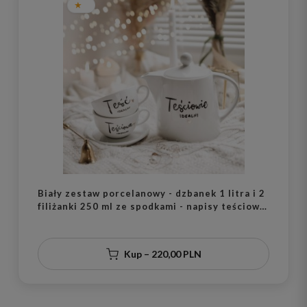
Biały zestaw porcelanowy - dzbanek 1 litra i 2
filiżanki 250 ml ze spodkami - napisy teściowie
idealni, teść idealny i teściowa idealna ze
złotym sercem dla teściów na rocznicę ślubu
Kup – 220,00 PLN