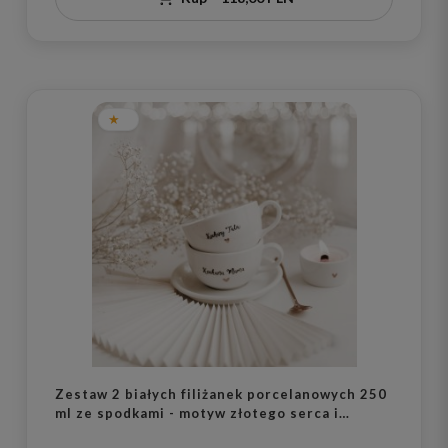
Zestaw 2 białych filiżanek porcelanowych 250
ml ze spodkami - motyw złotego serca i
napisów kochana mama kochany tata dla