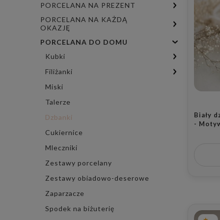
PORCELANA NA PREZENT
PORCELANA NA KAŻDĄ
OKAZJĘ
PORCELANA DO DOMU
Kubki
Filiżanki
Miski
Talerze
Biały d
Dzbanki
- Moty
Cukiernice
do dia
rocznic
Mleczniki
Zestawy porcelany
Zestawy obiadowo-deserowe
Zaparzacze
Spodek na biżuterię