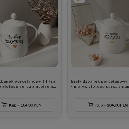
zbanek porcelanowy 1 litra
Biały dzbanek porcelanowy 1
w złotego serca z napisem
- motyw złotego serca z na
ie rozmowy dla bliskiej
Na wspólne poranki dla
na urodziny
małżeństwa na rocznicę ślu
Kup – 104,00 PLN
Kup – 104,00 PLN