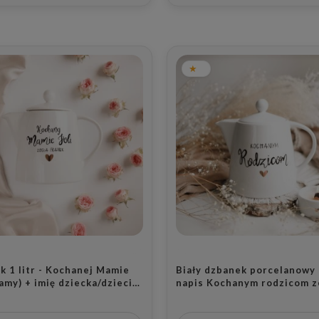
banek porcelanowy 1
Biały dzbanek porcelanowy z
Motyw złotego serca z
personalizacją 1 litr - napis
 do dialogu
boscy z Twoim nazwiskiem i
5.0
iego na rocznicę ślubu
złotym sercem dla pary na
żeństwa
rocznicę ślubu
Kup – 104,00 PLN
Kup – 104,00 PLN
k 1 litr - Kochanej Mamie
Biały dzbanek porcelanowy 1
amy) + imię dziecka/dzieci
napis Kochanym rodzicom z
Serce
złotym sercem dla rodziców
rocznicę ślubu