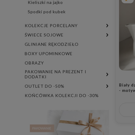
Kieliszki na jajko
Spodki pod kubek
KOLEKCJE PORCELANY
ŚWIECE SOJOWE
GLINIANE RĘKODZIEŁO
BOXY UPOMINKOWE
OBRAZY
PAKOWANIE NA PREZENT I
DODATKI
Biały d
OUTLET DO -50%
- moty
KOŃCÓWKA KOLEKCJI DO -30%
Na dług
osoby 