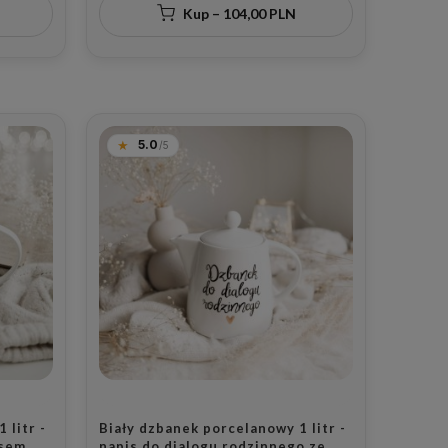
Kup – 104,00 PLN
5.0
 litr -
Biały dzbanek porcelanowy 1 litr -
isem
napis do dialogu rodzinnego ze