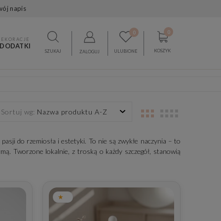
wój napis
0
0
DEKORACJE
 DODATKI
KOSZYK
SZUKAJ
ULUBIONE
ZALOGUJ
Sortuj wg:
Nazwa produktu A-Z
asji do rzemiosła i estetyki. To nie są zwykłe naczynia – to
rmą. Tworzone lokalnie, z troską o każdy szczegół, stanowią