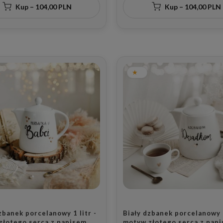
Kup – 104,00 PLN
Kup – 104,00 PLN
zbanek porcelanowy 1 litr -
Biały dzbanek porcelanowy 1
złotego serca z napisem
motyw złotego serca z nap