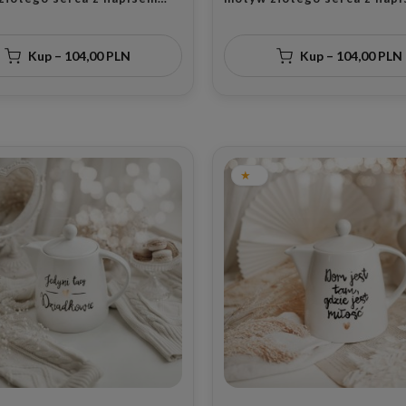
a u Babci dla babci na
Kochanym dziadkom dla dz
Babci
na Dzień Babci i Dziadka
Kup – 104,00 PLN
Kup – 104,00 PLN