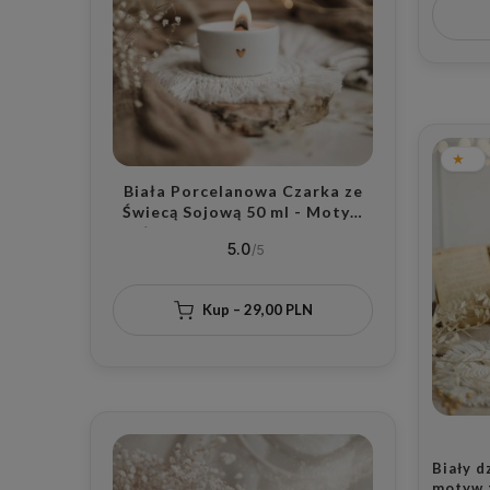
Biała Porcelanowa Czarka ze
Świecą Sojową 50 ml - Motyw
Złotego Serca z Wybranym
5.0
Zapachem dla Bliskiej Osoby na
Walentynki
Kup – 29,00 PLN
Biały d
motyw 