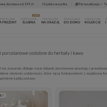
⚡
🎁
wa dostawa od 199 zł
Szybka wysyłka
Personalizacja — T
SEZON
PORCELANA
PORCELANA
PORCELANA
PORCELANA
PORCELANA
A PREZENT
ŚLUBNA
NA OKAZJĘ
DO DOMU
KOLEKCJE
I
 porcelanowe ozdobne do herbaty i kawy
l ma znaczenie, dlatego nasze dzbanki porcelanowe powstają z prawdziwej p
obione elementy codzienności, które łączą funkcjonalność z wyjątkową fo
pełnienie każdej zastawy.
0