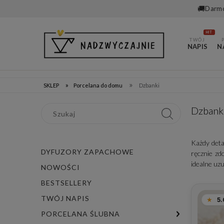
🚚
Darmo
HIT
TWÓJ
NAPIS
N
»
»
SKLEP
Porcelana do domu
Dzbanki
Dzbanki
Każdy deta
DYFUZORY ZAPACHOWE
ręcznie zd
idealne uzu
NOWOŚCI
BESTSELLERY
TWÓJ NAPIS
5.
PORCELANA ŚLUBNA