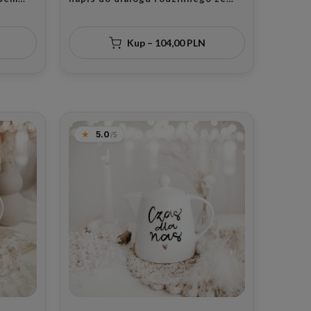
iadków
złotym sercem dla rodziny na
święta Bożego Narodzenia
Kup – 104,00 PLN
5.0