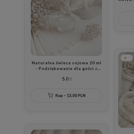
Herbatk
Dzień 
Naturalna świeca sojowa 20 ml
- Podziękowanie dla gości z
zapachem do wyboru na wesele
5.0
dla gości
Kup – 13,00 PLN