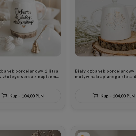
zbanek porcelanowy 1 litra
Biały dzbanek porcelanowy 1
w złotego serca z napisem
motyw nakrapianego złota d
logu małżeńskiego na
miłośników eleganckiego st
ę ślubu dla małżeństwa
rocznicę ślubu
Kup – 104,00 PLN
Kup – 104,00 PLN