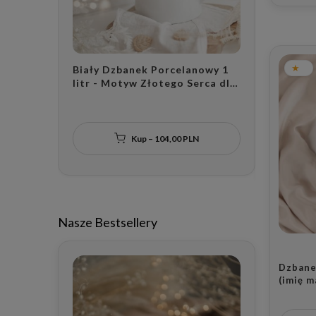
Biały Dzbanek Porcelanowy 1
Biały dz
litr - Motyw Złotego Serca dla
litra - 
Gospodarzy na Parapetówkę
napisem
małżeńsk
dla mał
Kup – 104,00 PLN
Nasze Bestsellery
Dzbane
(imię m
Złote 