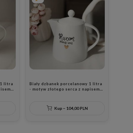
 litra
Biały dzbanek porcelanowy 1 litra
pisem
- motyw złotego serca z napisem
Razem smakuje lepiej dla pary na
bu
walentynki
Kup – 104,00 PLN