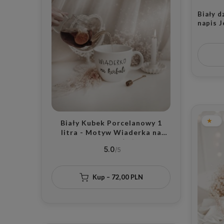
Biały d
napis J
złotym
Dzień B
Biały Kubek Porcelanowy 1
litra - Motyw Wiaderka na
Herbatę dla Miłośników
5.0
Herbaty na Dzień Herbaty
Kup – 72,00 PLN