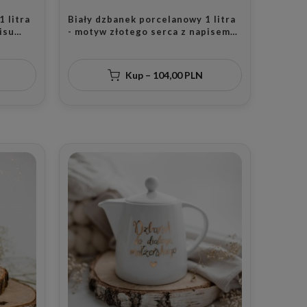
 litra
Biały dzbanek porcelanowy 1 litra
isu
- motyw złotego serca z napisem
ość dla
Czas dla nas dla pary na rocznicę
Kup – 104,00 PLN