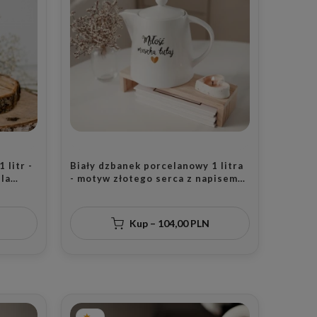
 litr -
Biały dzbanek porcelanowy 1 litra
la
- motyw złotego serca z napisem
ylu na
Miłość mieszka tutaj dla rodziny na
parapetówkę
Kup – 104,00 PLN