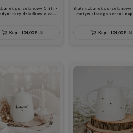
zbanek porcelanowy 1 litr -
Biały dzbanek porcelanowy 1
edyni tacy dziadkowie ze
- motyw złotego serca i nap
 sercem dla dziadków na
dom jest tam, gdzie jest mił
abci i Dziadka
pary na parapetówkę
Kup – 104,00 PLN
Kup – 104,00 PLN