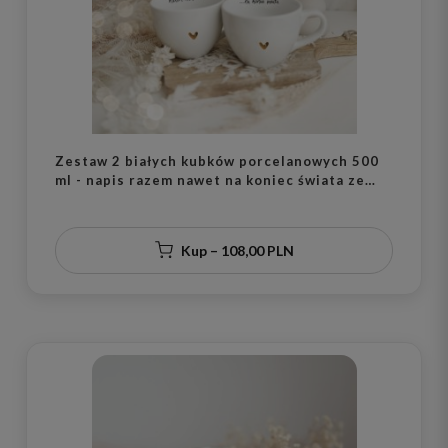
Zestaw 2 białych kubków porcelanowych 500
ml - napis razem nawet na koniec świata ze
złotym sercem dla pary na walentynki
Kup – 108,00 PLN