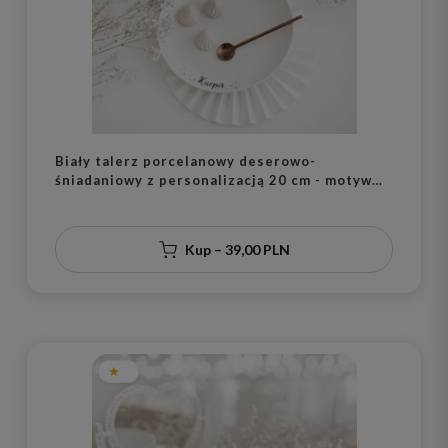
Biały talerz porcelanowy deserowo-
śniadaniowy z personalizacją 20 cm - motyw
trzech małych piesków z imieniem dla dziecka
na każdą okazję
Kup – 39,00 PLN