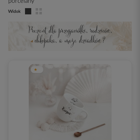
porcelany
Widok