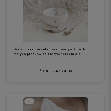
Biała miska porcelanowa - motyw trzech
małych piesków ze złotym sercem dla
miłośników psów na urodziny
Kup – 49,00 PLN