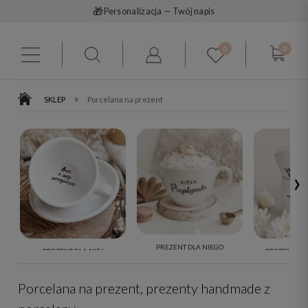
🚚
Darmowa dostawa od 199 zł
0
0
»
SKLEP
Porcelana na prezent
›
PREZENT DLA NIEGO
PREZENT DLA NIEJ
PREZENT DL
Porcelana na prezent, prezenty handmade z