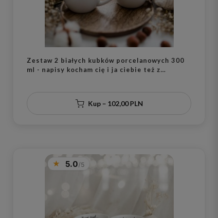
Zestaw 2 białych kubków porcelanowych 300
ml - napisy kocham cię i ja ciebie też z
motywem złotego serca na walentynki dla pary
Kup – 102,00 PLN
5.0