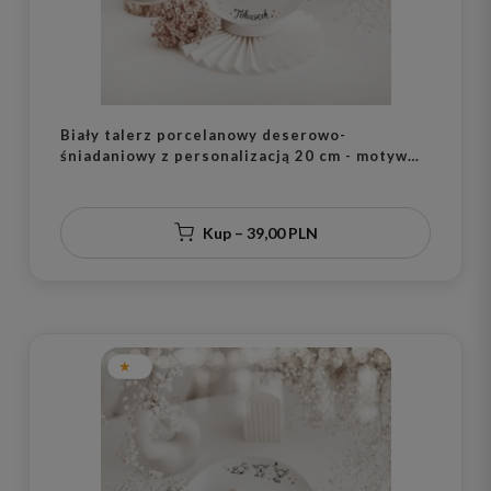
Biały talerz porcelanowy deserowo-
śniadaniowy z personalizacją 20 cm - motyw
trzech małych kotków z nadrukiem imienia dla
miłośnika kotów na każdą okazję
Kup – 39,00 PLN