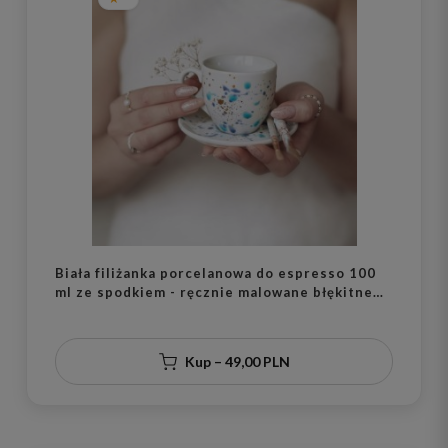
Biała filiżanka porcelanowa do espresso 100
ml ze spodkiem - ręcznie malowane błękitne
kropki zdobione złotem dla miłośniczki kawy
na urodziny
Kup – 49,00 PLN