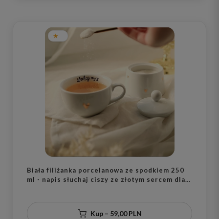
Biała filiżanka porcelanowa ze spodkiem 250
ml - napis słuchaj ciszy ze złotym sercem dla
mamy na Dzień Matki
Kup – 59,00 PLN