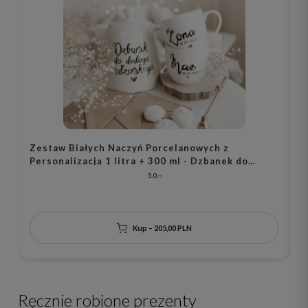
Zestaw Białych Naczyń Porcelanowych z
Z
Personalizacją 1 litra + 300 ml - Dzbanek do
P
Dialogu Małżeńskiego i 2 Kubki Napisy Mąż i Żona
N
5.0
z Datą oraz Motywem Złotego Serca na Każdą
O
Okazję dla Nowożeńców
Kup – 205,00 PLN
Ręcznie robione prezenty