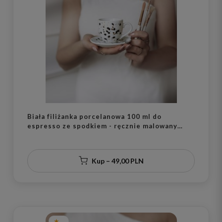
Biała filiżanka porcelanowa 100 ml do
espresso ze spodkiem - ręcznie malowany
motyw czarnych kropek zdobiony złotem dla
miłośniczki kawy na urodziny
Kup – 49,00 PLN