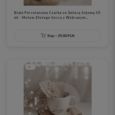
Biała Porcelanowa Czarka ze Świecą Sojową 50
ml - Motyw Złotego Serca z Wybranym
Zapachem dla Bliskiej Osoby na Walentynki
Kup – 29,00 PLN