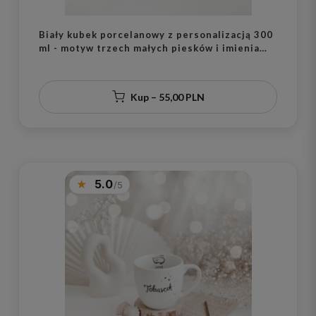
Biały kubek porcelanowy z personalizacją 300
ml - motyw trzech małych piesków i imienia
dla miłośnika psów na każdą okazję
Kup – 55,00 PLN
5.0