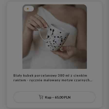
Biały kubek porcelanowy 380 ml z cienkim
rantem - ręcznie malowany motyw czarnych
kropek zdobiony złotem dla niej na urodziny
Kup – 65,00 PLN