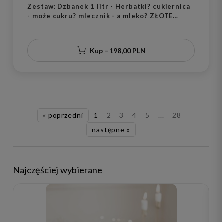
Zestaw: Dzbanek 1 litr - Herbatki? cukiernica
- może cukru? mlecznik - a mleko? ZŁOTE
SERCE
Kup – 198,00 PLN
« poprzedni
1
2
3
4
5
...
28
następne »
Najczęściej wybierane