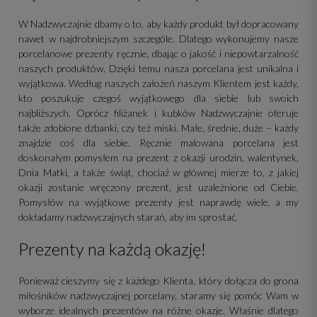
W Nadzwyczajnie dbamy o to, aby każdy produkt był dopracowany
nawet w najdrobniejszym szczególe. Dlatego wykonujemy nasze
porcelanowe prezenty ręcznie, dbając o jakość i niepowtarzalność
naszych produktów. Dzięki temu nasza porcelana jest unikalna i
wyjątkowa. Według naszych założeń naszym Klientem jest każdy,
kto poszukuje czegoś wyjątkowego dla siebie lub swoich
najbliższych. Oprócz filiżanek i kubków Nadzwyczajnie oferuje
także zdobione dzbanki, czy też miski. Małe, średnie, duże – każdy
znajdzie coś dla siebie. Ręcznie malowana porcelana jest
doskonałym pomysłem na prezent z okazji urodzin, walentynek,
Dnia Matki, a także świąt, chociaż w głównej mierze to, z jakiej
okazji zostanie wręczony prezent, jest uzależnione od Ciebie.
Pomysłów na wyjątkowe prezenty jest naprawdę wiele, a my
dokładamy nadzwyczajnych starań, aby im sprostać.
Prezenty na każdą okazję!
Ponieważ cieszymy się z każdego Klienta, który dołącza do grona
miłośników nadzwyczajnej porcelany, staramy się pomóc Wam w
wyborze idealnych prezentów na różne okazje. Właśnie dlatego