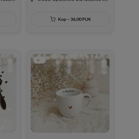
dziny
każdą okazję
Kup – 36,00 PLN