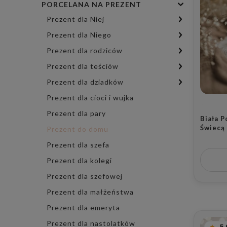
PORCELANA NA PREZENT
Prezent dla Niej
Prezent dla Niego
Prezent dla rodziców
Prezent dla teściów
Prezent dla dziadków
Prezent dla cioci i wujka
Prezent dla pary
Biała 
Świecą
Prezent do domu
Złoteg
Prezent dla szefa
Zapach
Walent
Prezent dla kolegi
Prezent dla szefowej
Prezent dla małżeństwa
Prezent dla emeryta
Prezent dla nastolatków
5.