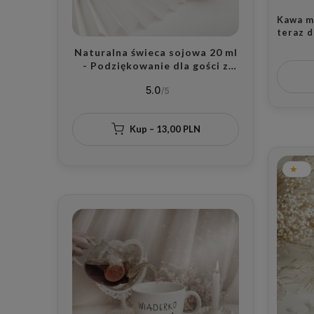
Kawa mi
teraz d
urodzi
Naturalna świeca sojowa 20 ml
- Podziękowanie dla gości z
zapachem do wyboru na wesele
5.0
dla gości
Kup – 13,00 PLN