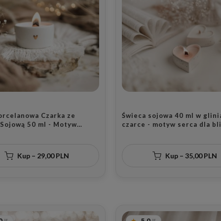
Porcelanowa Czarka ze
Świeca sojowa 40 ml w glini
 Sojową 50 ml - Motyw
czarce - motyw serca dla bl
o Serca z Wybranym
osoby na walentynki
em dla Bliskiej Osoby na
ynki
Kup – 29,00 PLN
Kup – 35,00 PLN
0
5.0