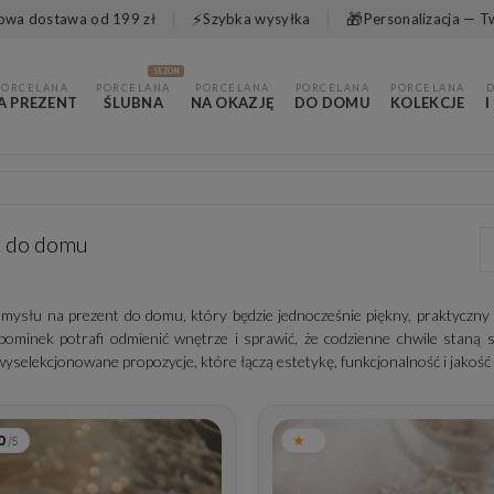
⚡
🎁
wa dostawa od 199 zł
Szybka wysyłka
Personalizacja — T
SEZON
PORCELANA
PORCELANA
PORCELANA
PORCELANA
PORCELANA
A PREZENT
ŚLUBNA
NA OKAZJĘ
DO DOMU
KOLEKCJE
I
t do domu
mysłu na prezent do domu, który będzie jednocześnie piękny, praktyczny 
ominek potrafi odmienić wnętrze i sprawić, że codzienne chwile staną się
yselekcjonowane propozycje, które łączą estetykę, funkcjonalność i jakość 
0