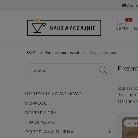
🚚
Darmo
HIT
TWÓJ
NAPIS
N
»
»
SKLEP
Porcelana na prezent
Prezent do domu
Prezen
Szukasz po
DYFUZORY ZAPACHOWE
dobrany up
starannie w
NOWOŚCI
BESTSELLERY
TWÓJ NAPIS
5.
PORCELANA ŚLUBNA