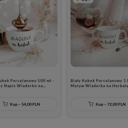
Kubek Porcelanowy 500 ml -
Biały Kubek Porcelanowy 1 l
y Napis Wiaderko na
Motyw Wiaderka na Herbatę
 na Urodziny dla Miłośnika
Miłośników Herbaty na Dzi
y
Herbaty
Kup – 54,00 PLN
Kup – 72,00 PLN