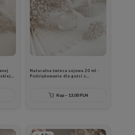
anej
Naturalna świeca sojowa 20 ml -
iskiej
Podziękowanie dla gości z
zapachem do wyboru na wesele dla
gości
Kup – 13,00 PLN
5.0