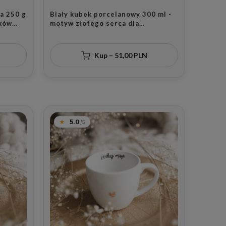
a 250 g
Biały kubek porcelanowy 300 ml -
motyw złotego serca dla
przyjaciółki na urodziny
Kup – 51,00 PLN
5.0