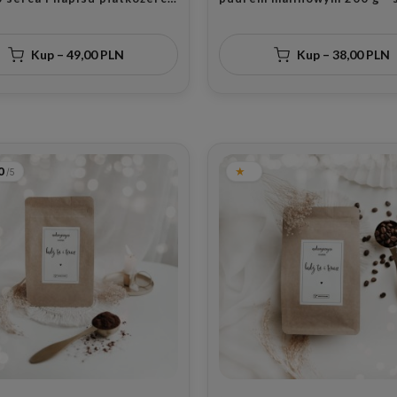
ośnika śniadań na urodziny
prezent dla łasucha na uro
Kup – 49,00 PLN
Kup – 38,00 PLN
0