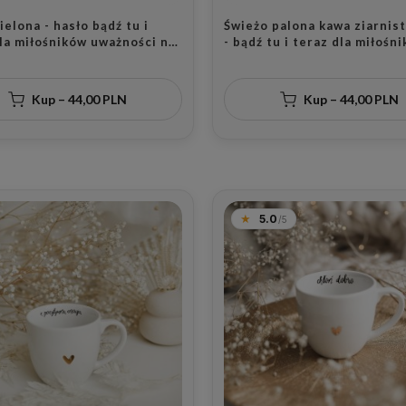
elona - hasło bądź tu i
Świeżo palona kawa ziarnist
la miłośników uważności na
- bądź tu i teraz dla miłośników
ny
kawy na mikołajki
Kup – 44,00 PLN
Kup – 44,00 PLN
5.0