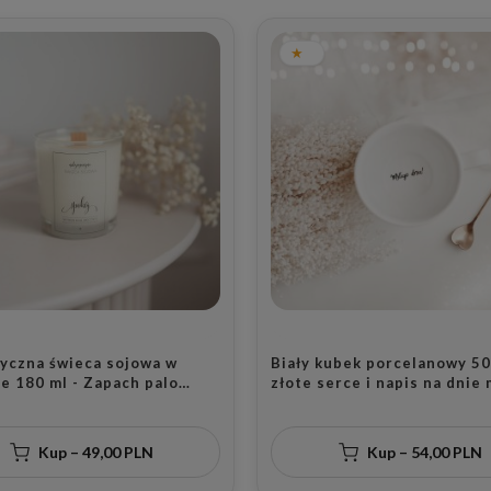
yczna świeca sojowa w
Biały kubek porcelanowy 50
e 180 ml - Zapach palo
złote serce i napis na dnie
pokój na święta dla
dnia dla koleżanki z pracy n
ików relaksu
imieniny
Kup – 49,00 PLN
Kup – 54,00 PLN