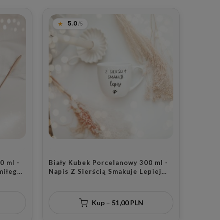
5.0
0 ml -
Biały Kubek Porcelanowy 300 ml -
 miłego
Napis Z Sierścią Smakuje Lepiej
a
dla Miłośniczki Zwierząt na
Urodziny
Kup – 51,00 PLN