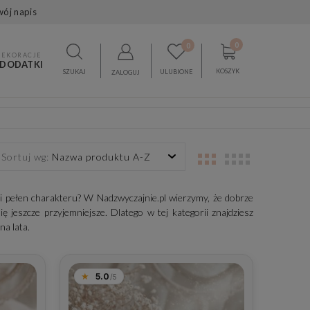
wój napis
0
0
DEKORACJE
 DODATKI
KOSZYK
SZUKAJ
ULUBIONE
ZALOGUJ
Sortuj wg:
Nazwa produktu A-Z
i pełen charakteru? W Nadzwyczajnie.pl wierzymy, że dobrze
 jeszcze przyjemniejsze. Dlatego w tej kategorii znajdziesz
na lata.
5.0