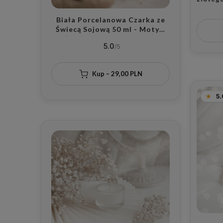
dla mił
Biała Porcelanowa Czarka ze
Świecą Sojową 50 ml - Motyw
Złotego Serca z Wybranym
5.0
Zapachem dla Bliskiej Osoby na
Walentynki
Kup – 29,00 PLN
5.