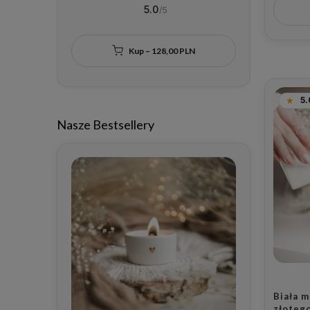
5.0
Miłości Jest Miłość Bez Miary i
- Dzban
Złote Serce dla Pary na
Małżeńsk
Rocznicę Ślubu
Mąż i Żo
Motywem
Kup – 128,00 PLN
Każdą O
5.
Nasze Bestsellery
Biała 
złotego