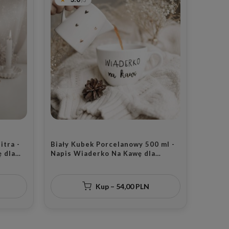
itra -
Biały Kubek Porcelanowy 500 ml -
 dla
Napis Wiaderko Na Kawę dla
eń
Kawosza na Urodziny
Kup – 54,00 PLN