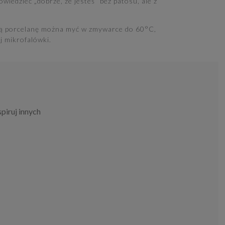
iedzieć „dobrze, że jesteś” bez patosu, ale z
ą porcelanę można myć w zmywarce do 60°C,
j mikrofalówki.
piruj innych