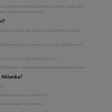
hcesz pójść krok dalej: dodatkowy tekst, napis przy
awet zmiana koloru serca.
ki?
złote serce ma być prostym, czytelnym znakiem
bią prezenty do używania, a nie do odłożenia na
ytuały kawy i lubi ładne nakrycie.
 filiżankę z możliwością dopisania własnych słów.
 filiżanka?
u.
oliczny prezent „na start”).
go wspólnego mieszkania.