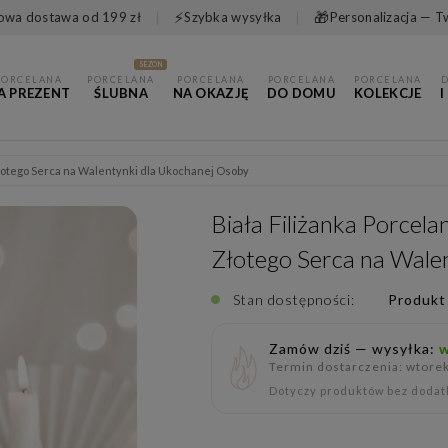
⚡
🎁
wa dostawa od 199 zł
Szybka wysyłka
Personalizacja — T
SEZON
PORCELANA
PORCELANA
PORCELANA
PORCELANA
PORCELANA
A PREZENT
ŚLUBNA
NA OKAZJĘ
DO DOMU
KOLEKCJE
I
Złotego Serca na Walentynki dla Ukochanej Osoby
Biała Filiżanka Porce
Złotego Serca na Wale
Stan dostępności:
Produkt
Zamów dziś — wysyłka:
w
Termin dostarczenia: wtorek
Dotyczy produktów bez dodatk