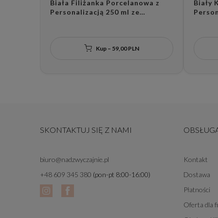
Biała Filiżanka Porcelanowa z
Biały 
Personalizacją 250 ml ze
Person
Spodkiem - Twój Napis dla
Napis 
Bliskiej Osoby na Każdą Okazję
Każdą
Kup – 59,00 PLN
SKONTAKTUJ SIĘ Z NAMI
OBSŁUGA
biuro@nadzwyczajnie.pl
Kontakt
+48 609 345 380
(pon-pt 8:00-16:00)
Dostawa
Płatności
Oferta dla f