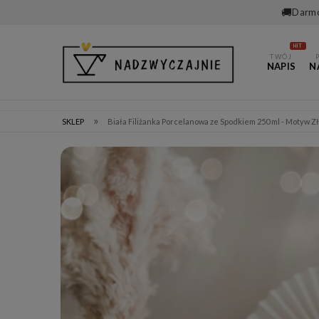
🚚
Darmo
HIT
TWÓJ
NAPIS
N
»
SKLEP
Biała Filiżanka Porcelanowa ze Spodkiem 250 ml - Motyw 