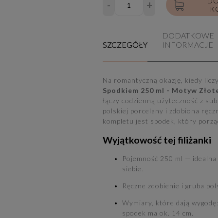
DO
-
+
K
DODATKOWE
SZCZEGÓŁY
INFORMACJE
Na romantyczną okazję, kiedy licz
Spodkiem 250 ml - Motyw Złot
łączy codzienną użyteczność z subt
polskiej porcelany i zdobiona ręcz
kompletu jest spodek, który porzą
Wyjątkowość tej filiżanki
Pojemność 250 ml — idealna 
siebie.
Ręczne zdobienie i gruba po
Wymiary, które dają wygodę:
spodek ma ok. 14 cm.