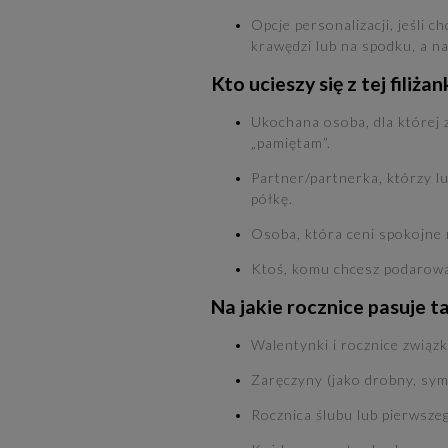
Opcje personalizacji, jeśli c
krawędzi lub na spodku, a n
Kto ucieszy się z tej filiżan
Ukochana osoba, dla której 
„pamiętam”.
Partner/partnerka, którzy lu
półkę.
Osoba, która ceni spokojne r
Ktoś, komu chcesz podarować
Na jakie rocznice pasuje ta
Walentynki i rocznice związk
Zaręczyny (jako drobny, symb
Rocznica ślubu lub pierwsze