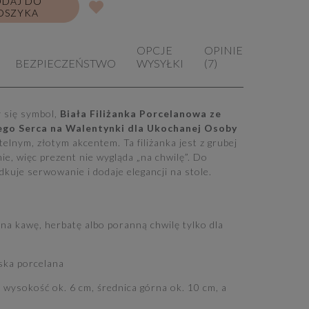
DAJ DO
OSZYKA
OPCJE
OPINIE
BEZPIECZEŃSTWO
WYSYŁKI
(7)
y się symbol,
Biała Filiżanka Porcelanowa ze
ego Serca na Walentynki dla Ukochanej Osoby
elnym, złotym akcentem. Ta filiżanka jest z grubej
nie, więc prezent nie wygląda „na chwilę”. Do
dkuje serwowanie i dodaje elegancji na stole.
na kawę, herbatę albo poranną chwilę tylko dla
lska porcelana
 wysokość ok. 6 cm, średnica górna ok. 10 cm, a