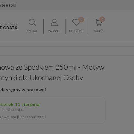
wój napis
0
0
DEKORACJE
 DODATKI
KOSZYK
SZUKAJ
ULUBIONE
ZALOGUJ
lanowa ze Spodkiem 250 ml - Motyw
ntynki dla Ukochanej Osoby
 dostępny w pracowni
torek 11 sierpnia
 11 sierpnia
owej opcji personalizacji