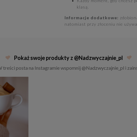
Każdy moment, gdy chcesz pow
klasą.
Informacje dodatkowe:
zdobion
natomiast przy złoceniu nie używa
Pokaż swoje produkty z @Nadzwyczajnie_pl
W treści posta na Instagramie wspomnij @Nadzwyczajnie_pl i zains