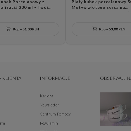
Kubek Porcelanowy z
Biały kubek porcelanowy 5
alizacją 300 ml - Twój
Motyw złotego serca na
dla Bliskiej Osoby na
walentynki dla drugiej poł
 Okazję
Kup – 51,00 PLN
Kup – 53,00 PLN
 KLIENTA
INFORMACJE
OBSERWUJ NA
Kariera
Newsletter
Centrum Pomocy
irm
Regulamin