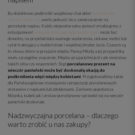
By dodatkowo podkreślić wyjątkowy charakter
prezentu na
wieczór panieński
, warto pokusić się o zamieszczenie na
porcelanie napisu. Każdy niepowtarzalny pomysł zrealizujemy z
entuzjazmem!
Indywidualnie zaprojektowany napis
może być
dowolny, na przykład data ważnego wydarzenia, ciekawe motto lub
cytat traktujący o małżeństwie i wspólnej drodze życia. Czasem są
to słowa, które w przyjaźni między Panną Młodą a jej przyjaciółką
miały szczególne znaczenie. Między przyjaciółmi jest całe mnóstwo
takich słów czy wspomnień. Stąd
porcelanowy prezent na
wieczór panieński może być doskonałą okazją do
podkreślenia więzi między kobietami
. Przygotowaliśmy także
dla Państwa gotowe rozwiązania i propozycje porcelanowych
zestawów z napisami lub zdobieniami. Zarówno pojedyncza
filiżanka, kubek jak i zestaw porcelanowy sprawdzi się na wieczór
panieński doskonale.
Nadzwyczajna porcelana – dlaczego
warto zrobić u nas zakupy?