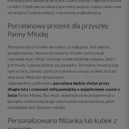
Porcelana jest bardzo praktyczna i każdy chętnie z niej korzysta na
co dzień. Dzięki personalizacji porcelany poprzez napisy udało nam
się połączyć funkcjonalność z niezwykłą oryginalnością.
Porcelanowy prezent dla przyszłej
Panny Młodej
Porcelana łączy w sobie wszystko, co najlepsze. Jest piękna,
ponadczasowa, łatwa w utrzymaniu i trwała, wytrzymuje
naprawdę dużo. Może stanowić symbol dobrego związku, który
jest trwały i zawsze dobrze się sprawdza. Porcelana, towarzysząc
nam w życiu, bardzo często przypomina o okazji, w jakiej została
wręczona. Może być doskonałym
prezentem dla przyjaciółki
.
Odpowiednio użytkowana
porcelana będzie służyć przez
długie lata i stanowić miłą pamiątkę o wyjątkowym czasie z
życia
Panny Młodej. Być może niejednokrotnie przypomni jej o
początku małżeńskiej drogi i zwieńczeniu narzeczeństwa, jakim
niewątpliwie jest ślub pary młodej.
Personalizowana filiżanka lub kubek z
napisem