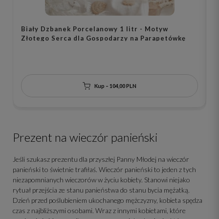
B
Biały Dzbanek Porcelanowy 1 litr - Motyw
z
Złotego Serca dla Gospodarzy na Parapetówkę
n
Kup – 104,00 PLN
Prezent na wieczór panieński
Jeśli szukasz prezentu dla przyszłej Panny Młodej na wieczór
panieński to świetnie trafiłaś. Wieczór panieński to jeden z tych
niezapomnianych wieczorów w życiu kobiety. Stanowi niejako
rytuał przejścia ze stanu panieństwa do stanu bycia mężatką.
Dzień przed poślubieniem ukochanego mężczyzny, kobieta spędza
czas z najbliższymi osobami. Wraz z innymi kobietami, które