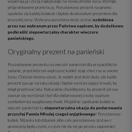
wspierają ją i życzą najlepszego na nowej drodze życia, którego
próg niebawem przekroczy. Porcelanowy prezent na pewno
spodoba się każdej kobiecie i będzie doskonałym prezentem dla
przyszłej żony. Wybrana porcelana może zostać
ozdobiona
przez nas wybranym przez Państwa napisem, by dodatkowo
podkreślić niepowtarzalny charakter wieczoru
panieńskiego.
Oryginalny prezent na panieński
Poszukiwanie prezentu na wieczór panieński dla przyjaciółki to
zadanie, przed którym większość kobiet staje choć raz w swoim
życiu. Chociaż można uznać, że wybór jest dość duży, nie każdy
prezent pasuje na taką okazję i będzie wystarczająco trwały, by
mógł przetrwać lata. Naturalnie chcielibyśmy, by prezent od nas
zawsze się wyróżniał i był dla obdarowanej osoby ważnym
symbolem tej wyjątkowej chwili. Wspólnie spotkanie kobiet w
wieczór panieński to
niepowtarzalna okazja do podarowania
przyszłej Pannie Młodej czegoś wyjątkowego
! Porcelanowy
kubek, filiżanka lub dzbanek albo cały porcelanowy zestaw z
pewnością będą czymś, o czym nie da się po prostu zapomnieć.