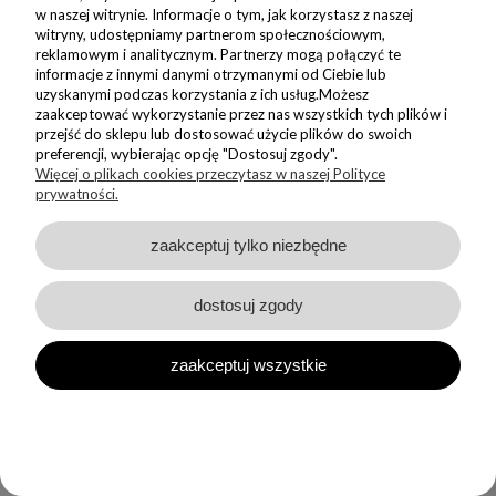
w naszej witrynie. Informacje o tym, jak korzystasz z naszej
witryny, udostępniamy partnerom społecznościowym,
reklamowym i analitycznym. Partnerzy mogą połączyć te
informacje z innymi danymi otrzymanymi od Ciebie lub
uzyskanymi podczas korzystania z ich usług.Możesz
zaakceptować wykorzystanie przez nas wszystkich tych plików i
przejść do sklepu lub dostosować użycie plików do swoich
NEWSLETTER
preferencji, wybierając opcję "Dostosuj zgody".
Więcej o plikach cookies przeczytasz w naszej Polityce
Dołącz do nas i zyskaj 5% zniżki na Twoje pierwsze Nadzwyczajne
prywatności.
zakupy
zaakceptuj tylko niezbędne
ZAPISZ SIĘ
dostosuj zgody
Wyrażam zgodę na wysyłanie do mnie informacji handlowych na
wskazany adres oraz przetwarzanie moich danych w związku z
obsługą newsletteru.
Zapoznałem/am się i akceptuję
zaakceptuj wszystkie
Politykę Prywatności