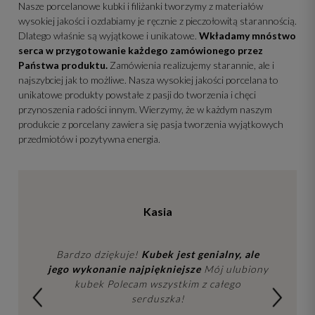
Nasze porcelanowe kubki i filiżanki tworzymy z materiałów
wysokiej jakości i ozdabiamy je ręcznie z pieczołowitą starannością.
Dlatego właśnie są wyjątkowe i unikatowe.
Wkładamy mnóstwo
serca w przygotowanie każdego zamówionego przez
Państwa produktu.
Zamówienia realizujemy starannie, ale i
najszybciej jak to możliwe. Nasza wysokiej jakości porcelana to
unikatowe produkty powstałe z pasji do tworzenia i chęci
przynoszenia radości innym. Wierzymy, że w każdym naszym
produkcie z porcelany zawiera się pasja tworzenia wyjątkowych
przedmiotów i pozytywna energia.
a
Patrycja
 jest genialny, ale
Właśnie otrzymałam przesyłkę! I kolejny ra
iejsze
Mój ulubiony
się nie zawiodłam, a nawet wydaje mi się, ż
stkim z całego
robicie postępy.Macie
Piękne rzeczy
, nie
ka!
sądziłam, że kolejny zestaw mnie znowu
zaskoczy jakością i precyzją.
Cudownie🤩
t