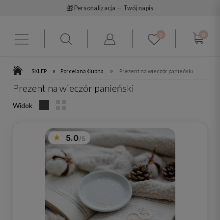
🚚
Darmowa dostawa od 199 zł
0
0
»
»
SKLEP
Porcelana ślubna
Prezent na wieczór panieński
Prezent na wieczór panieński
Widok
5.0