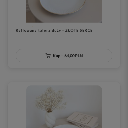
Ryflowany talerz duży - ZŁOTE SERCE
Kup – 64,00 PLN