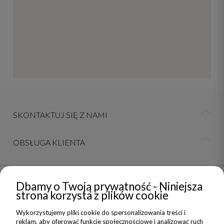
mało powiedziane! Dziękuje
SKONTAKTUJ SIĘ Z NAMI
OBSŁUGA KLIENTA
INFORMACJE
Dbamy o Twoją prywatność - Niniejsza
strona korzysta z plików cookie
OBSERWUJ NAS NA INSTAGRAMIE
Wykorzystujemy pliki cookie do spersonalizowania treści i
reklam, aby oferować funkcje społecznościowe i analizować ruch