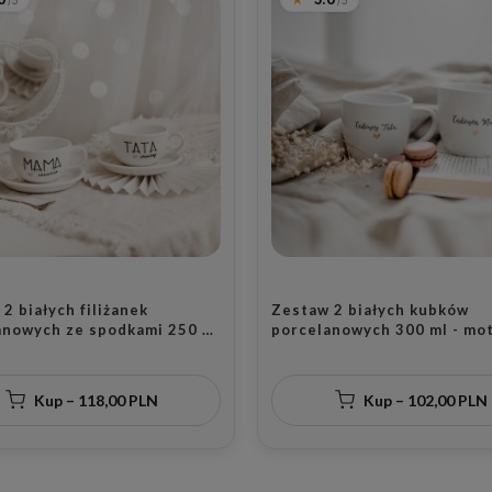
2 białych filiżanek
Zestaw 2 białych kubków
anowych ze spodkami 250 ml
porcelanowych 300 ml - mo
 mama idealna tata idealny
złotego serca dla rodziców
tym sercem dla rodziców na
święta
ę ślubu
Kup – 118,00 PLN
Kup – 102,00 PLN