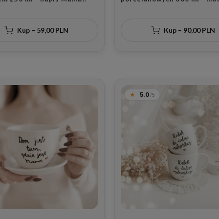
a ze złotym sercem dla mamy
złotego serca z napisami D
eń Matki
tam gdzie jest tata i Dom j
gdzie jest Mama dla rodzic
Kup – 59,00 PLN
Kup – 90,00 PLN
rocznicę ślubu
5.0