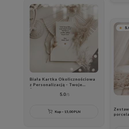
5.
Biała Kartka Okolicznościowa
Zestaw 
z Personalizacją - Twoje
porcela
Życzenia dla Bliskiej Osoby na
złotego 
5.0
Każdą Okazję
Zestaw
Kup – 15,00 PLN
porcel
złoteg
Cię Mam