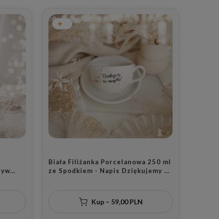
Biała Filiżanka Porcelanowa 250 ml
tyw
ze Spodkiem - Napis Dziękujemy za
Mamo
Wszystko dla Nauczycielki na
teś
Zakończenie Roku Szkolnego
Dzień
Kup – 59,00 PLN