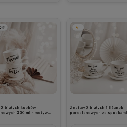
0
Biała asymetryczna filiżanka
2 białych kubków
porcelanowa 200 ml ze
nowych 300 ml - motyw
spodkiem - motyw nakrapiany
serca dla rodziców
5.0
złotem dla niej na urodziny
Kup – 75,00 PLN
 2 białych kubków
Zestaw 2 białych filiżanek
Kup – 102,00 PLN
anowych 300 ml - motyw
porcelanowych ze spodkami
o serca z napisami Kocham
- napis dom jest tam gdzie 
o i Kocham Cię Tato dla
tata dom jest tam gdzie je