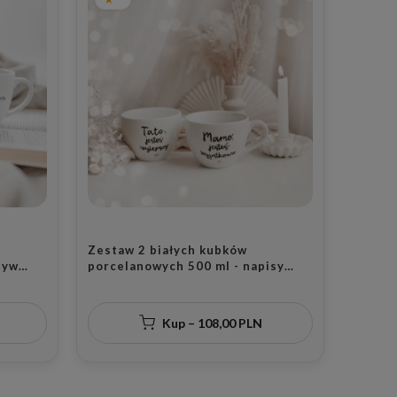
Zestaw 2 białych kubków
tyw
porcelanowych 500 ml - napisy
 na
Mamo jesteś wyjątkowa i Tato
jesteś najlepszy ze złotym sercem
dla rodziców na rocznicę ślubu
Kup – 108,00 PLN