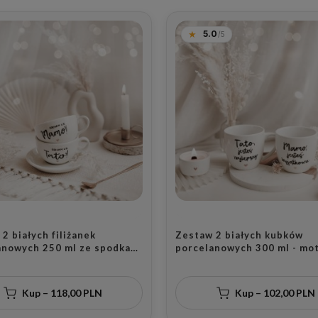
5.0
2 białych filiżanek
Zestaw 2 białych kubków
anowych 250 ml ze spodkami
porcelanowych 300 ml - mo
sy Kocham Cię Mamo i
złotego serca z napisami 
 Cię Tato ze złotym sercem
jesteś wyjątkowa i Tato jes
ziców na rocznicę ślubu
najlepszy dla rodziców na 
Kup – 118,00 PLN
Kup – 102,00 PLN
Matki i Ojca