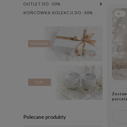
OUTLET DO -50%
KOŃCÓWKA KOLEKCJI DO -30%
Zestaw 
porcel
- napi
Kocham
dla rod
Polecane produkty