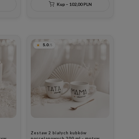
ców na
Kup – 102,00 PLN
5.0
Zestaw 2 białych kubków
tyw
porcelanowych 300 ml - motyw