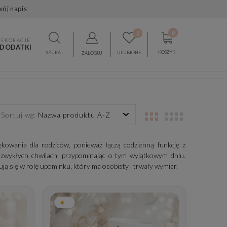
wój napis
0
0
DEKORACJE
 DODATKI
KOSZYK
SZUKAJ
ULUBIONE
ZALOGUJ
Sortuj wg:
Nazwa produktu A-Z
iękowania dla rodziców, ponieważ łączą codzienną funkcję z
 zwykłych chwilach, przypominając o tym wyjątkowym dniu.
ują się w rolę upominku, który ma osobisty i trwały wymiar.