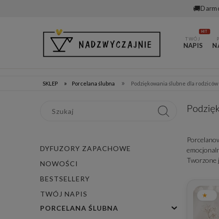
🚚
Darmo
HIT
TWÓJ
NAPIS
N
»
»
SKLEP
Porcelana ślubna
Podziękowania ślubne dla rodziców
Podzięk
Porcelanow
DYFUZORY ZAPACHOWE
emocjonaln
Tworzone j
NOWOŚCI
BESTSELLERY
TWÓJ NAPIS
PORCELANA ŚLUBNA