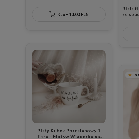
Biała f
Kup – 13,00 PLN
ze spod
gdzie 
dla ma
5.
Biały Kubek Porcelanowy 1
litra - Motyw Wiaderka na