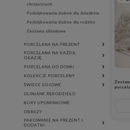
chrzestnych
Podziękowania ślubne dla dziadków
Podziękowania ślubne dla rodziny
Zestawy obiadowe
PORCELANA NA PREZENT
PORCELANA NA KAŻDĄ
OKAZJĘ
PORCELANA DO DOMU
KOLEKCJE PORCELANY
Zestaw 
ŚWIECE SOJOWE
porcel
- napis
GLINIANE RĘKODZIEŁO
ze zło
BOXY UPOMINKOWE
rocznic
OBRAZY
PAKOWANIE NA PREZENT I
DODATKI