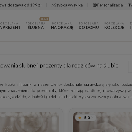
⚡
🎁
wa dostawa od 199 zł
Szybka wysyłka
Personalizacja — T
SEZON
PORCELANA
PORCELANA
PORCELANA
PORCELANA
PORCELANA
A PREZENT
ŚLUBNA
NA OKAZJĘ
DO DOMU
KOLEKCJE
I
owania ślubne i prezenty dla rodziców na ślubie
e kubki i filiżanki z naszej oferty doskonale sprawdzają się jako podz
ym znaczeniem. To przedmioty, które zostają na dłużej i towarzyszą w
ako rękodzieło, z dbałością o detale i charakterystyczne wzory, dobrze wpis
5.0