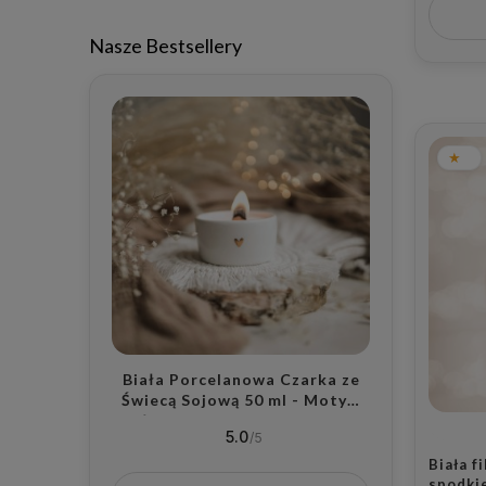
rodzicó
Nasze Bestsellery
Biała Porcelanowa Czarka ze
Świecą Sojową 50 ml - Motyw
Złotego Serca z Wybranym
5.0
Zapachem dla Bliskiej Osoby na
Walentynki
Biała f
spodki