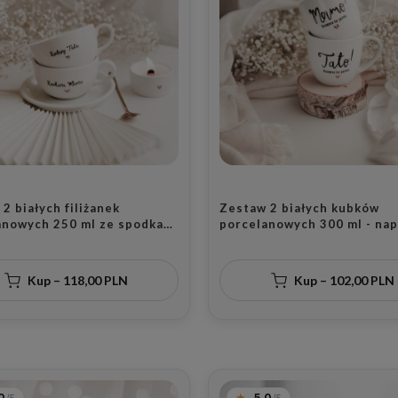
2 białych filiżanek
Zestaw 2 białych kubków
anowych 250 ml ze spodkami
porcelanowych 300 ml - nap
 złotego serca i napisów
mamo dobrze, że jesteś i ta
a mama kochany tata dla
dobrze, że jesteś z motywe
w na rocznicę ślubu
złotego serca na dzień rod
Kup – 118,00 PLN
Kup – 102,00 PLN
dla rodziców
0
5.0