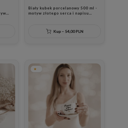
Biały kubek porcelanowy 500 ml -
tyw
motyw złotego serca i napisu
otym
mamo jesteś wyjątkowa dla mamy
ocznicę
na Dzień Matki
Kup – 54,00 PLN