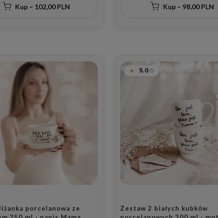
w na Dzień Matki i Ojca
ze złotym sercem dla rodzi
Kup – 102,00 PLN
Kup – 98,00 PLN
rocznicę ślubu
5.0
iliżanka porcelanowa ze
Zestaw 2 białych kubków
em 250 ml - napis Mama
porcelanowych 300 ml - mo