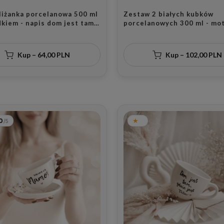
iliżanka porcelanowa 500 ml
Zestaw 2 białych kubków
kiem - napis dom jest tam
porcelanowych 300 ml - mo
jest mama ze złotym sercem
dialogu małżeńskiego ze zł
my na Dzień Matki
sercem dla małżonków na r
ślubu
Kup – 64,00 PLN
Kup – 102,00 PLN
0