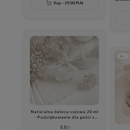
Kup – 29,00 PLN
idealn
na Dzi
Naturalna świeca sojowa 20 ml
- Podziękowanie dla gości z
zapachem do wyboru na wesele
5.0
dla gości