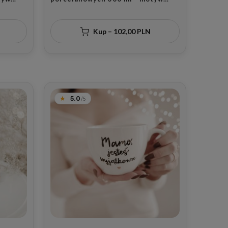
om jest
złotego serca dla rodziców
est tam
ów na
Kup – 102,00 PLN
5.0