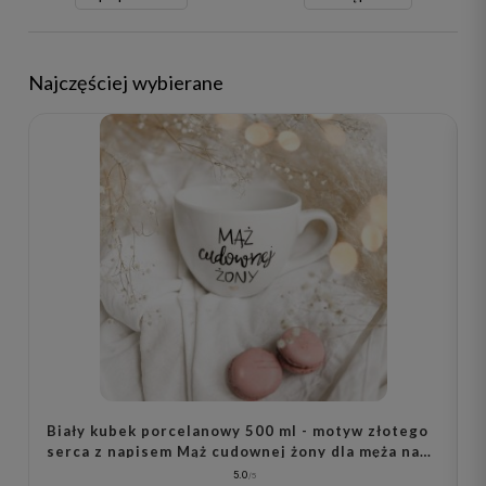
Najczęściej wybierane
Z
Biały kubek porcelanowy 500 ml - motyw złotego
N
serca z napisem Mąż cudownej żony dla męża na
M
rocznicę ślubu
5.0