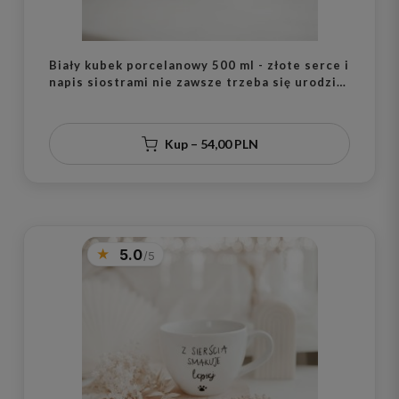
Biały kubek porcelanowy 500 ml - złote serce i
napis siostrami nie zawsze trzeba się urodzić
na urodziny dla przyjaciółki
Kup – 54,00 PLN
5.0