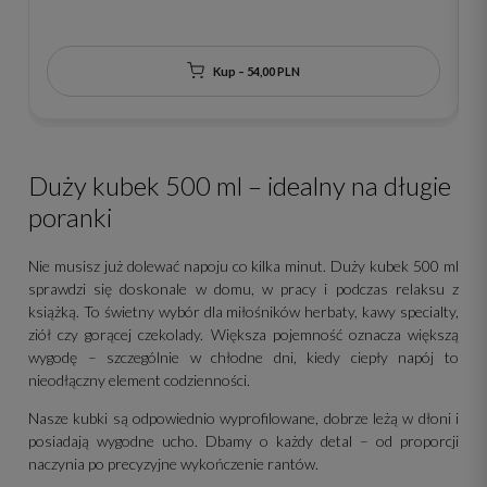
P
Kup – 54,00 PLN
Duży kubek 500 ml – idealny na długie
poranki
Nie musisz już dolewać napoju co kilka minut. Duży kubek 500 ml
sprawdzi się doskonale w domu, w pracy i podczas relaksu z
książką. To świetny wybór dla miłośników herbaty, kawy specialty,
ziół czy gorącej czekolady. Większa pojemność oznacza większą
wygodę – szczególnie w chłodne dni, kiedy ciepły napój to
nieodłączny element codzienności.
Nasze kubki są odpowiednio wyprofilowane, dobrze leżą w dłoni i
posiadają wygodne ucho. Dbamy o każdy detal – od proporcji
naczynia po precyzyjne wykończenie rantów.