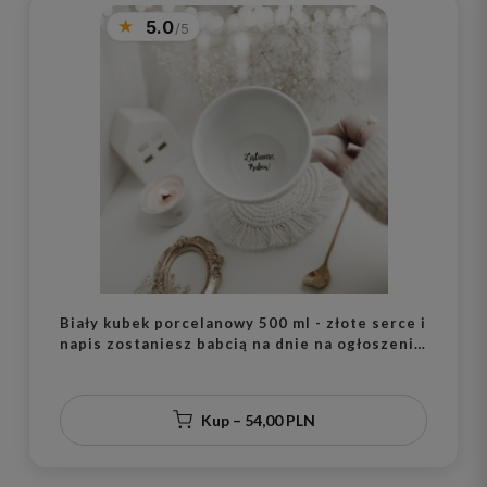
5.0
Biały kubek porcelanowy 500 ml - złote serce i
napis zostaniesz babcią na dnie na ogłoszenie
ciąży dla przyszłej babci
Kup – 54,00 PLN