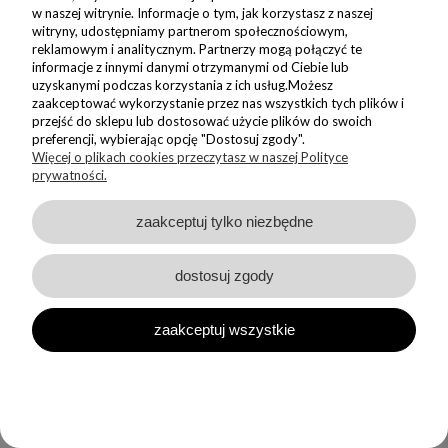
funkcjonalnością.
w naszej witrynie. Informacje o tym, jak korzystasz z naszej
witryny, udostępniamy partnerom społecznościowym,
reklamowym i analitycznym. Partnerzy mogą połączyć te
Dlaczego warto wybrać kubki 500 ml z
informacje z innymi danymi otrzymanymi od Ciebie lub
Nadzwyczajnie.pl?
uzyskanymi podczas korzystania z ich usług.Możesz
zaakceptować wykorzystanie przez nas wszystkich tych plików i
przejść do sklepu lub dostosować użycie plików do swoich
Jako polska marka działająca od 10 lat, stawiamy na jakość i
preferencji, wybierając opcję "Dostosuj zgody".
relacje. Każde zamówienie traktujemy indywidualnie, oferując
Więcej o plikach cookies przeczytasz w naszej Polityce
indywidualne podejście do klienta oraz staranną obsługę na
prywatności.
każdym etapie realizacji.
zaakceptuj tylko niezbędne
Nasze kubki 500 ml to połączenie:
tradycji polskiego rzemiosła,
dostosuj zgody
nowoczesnego designu,
trwałości i funkcjonalności,
autorskich, niepowtarzalnych wzorów.
zaakceptuj wszystkie
Wybierając kubki 500 ml z porcelany, wspierasz lokalną pracownię
i rękodzieło z Polski, a jednocześnie inwestujesz w produkt, który
będzie towarzyszył Ci przez lata.
Postaw na duży kubek 500 ml, który stanie się Twoim ulubionym