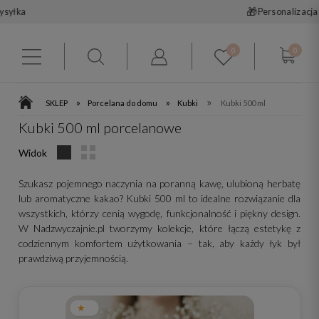
🚚
Darmowa dostawa od 199 zł
0
0
»
»
»
SKLEP
Porcelana do domu
Kubki
Kubki 500 ml
Kubki 500 ml porcelanowe
Widok
Szukasz pojemnego naczynia na poranną kawę, ulubioną herbatę
lub aromatyczne kakao? Kubki 500 ml to idealne rozwiązanie dla
wszystkich, którzy cenią wygodę, funkcjonalność i piękny design.
W Nadzwyczajnie.pl tworzymy kolekcje, które łączą estetykę z
codziennym komfortem użytkowania – tak, aby każdy łyk był
prawdziwą przyjemnością.