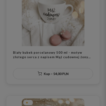
Biały kubek porcelanowy 500 ml - motyw
złotego serca z napisem Mąż cudownej żony
dla męża na rocznicę ślubu
Kup – 54,00 PLN