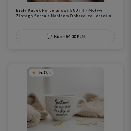
Biały Kubek Porcelanowy 500 ml - Motyw
Złotego Serca z Napisem Dobrze, że Jesteś na
Dnie dla Ukochanej Osoby na Walentynki
Kup – 54,00 PLN
5.0