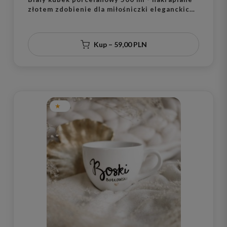
złotem zdobienie dla miłośniczki eleganckich
dodatków na urodziny
Kup – 59,00 PLN