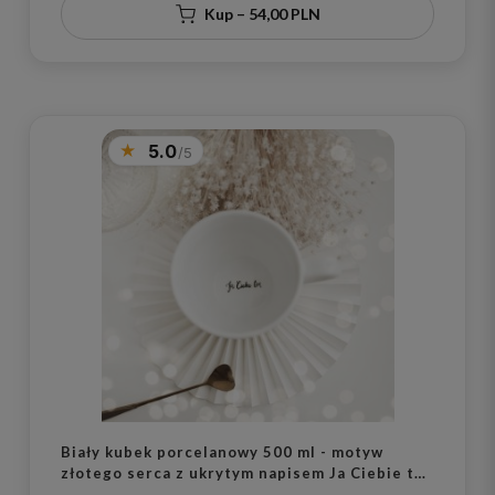
Kup – 54,00 PLN
5.0
Biały kubek porcelanowy 500 ml - motyw
złotego serca z ukrytym napisem Ja Ciebie też
na dnie dla bliskiej osoby na walentynki