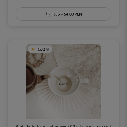
Kup – 54,00 PLN
5.0
Biały kubek porcelanowy 500 ml - złote serce i