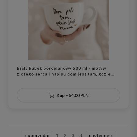
Biały kubek porcelanowy 500 ml - motyw
złotego serca i napisu dom jest tam, gdzie
jest mama dla mamy na Dzień Matki
Kup – 54,00 PLN
« poprzedni
1
2
3
4
następne »