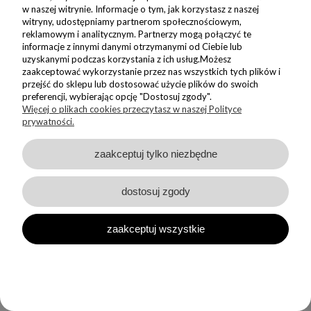
biurka.
w naszej witrynie. Informacje o tym, jak korzystasz z naszej
witryny, udostępniamy partnerom społecznościowym,
Taki prezent dla kolegi sprawdzi się szczególnie wtedy, gdy łączy
reklamowym i analitycznym. Partnerzy mogą połączyć te
Was wspólne poczucie humoru, branżowe żarty czy anegdoty z
informacje z innymi danymi otrzymanymi od Ciebie lub
firmowych spotkań. To drobny gest, który codziennie będzie
uzyskanymi podczas korzystania z ich usług.Możesz
przypominał o Waszej relacji.
zaakceptować wykorzystanie przez nas wszystkich tych plików i
przejść do sklepu lub dostosować użycie plików do swoich
Drobny upominek dla kolegi – mały
preferencji, wybierając opcję "Dostosuj zgody".
Więcej o plikach cookies przeczytasz w naszej Polityce
gest, wielkie znaczenie
prywatności.
Nie zawsze potrzebna jest wielka okazja, by wręczyć drobny
zaakceptuj tylko niezbędne
upominek dla kolegi. Czasem wystarczy chęć podziękowania za
pomoc, wsparcie lub wspólnie zrealizowany projekt.
dostosuj zgody
Porcelanowy upominek dla kolegi może być:
symbolicznym podziękowaniem,
zaakceptuj wszystkie
motywacją przed nowym wyzwaniem,
miłym akcentem na pożegnanie,
eleganckim dodatkiem do większego prezentu.
Nasza porcelana została stworzona właśnie z myślą o takich
chwilach. W każdym produkcie zamykamy to, co najważniejsze –