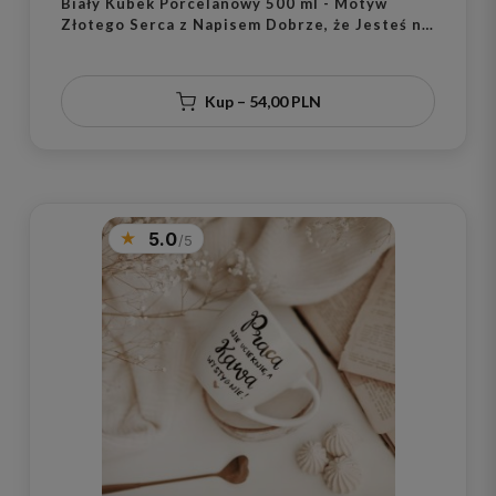
Biały Kubek Porcelanowy 500 ml - Motyw
Złotego Serca z Napisem Dobrze, że Jesteś na
Dnie dla Ukochanej Osoby na Walentynki
Kup – 54,00 PLN
5.0