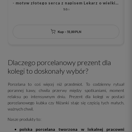
s
- motyw złotego serca z napisem Lekarz o wielkim
o
sercu dla lekarza na każdą okazję
5.0
Kup – 51,00 PLN
Dlaczego porcelanowy prezent dla
kolegi to doskonały wybór?
Porcelana to coś więcej niż przedmiot. To codzienny rytuał
porannej kawy, chwila przerwy między spotkaniami, moment
relaksu po intensywnym dniu. Prezent dla kolegi w postaci
porcelanowego kubka czy filiżanki staje się częścią tych małych,
ważnych chwil.
Nasze produkty to:
polska porcelana tworzona w lokalnej pracowni