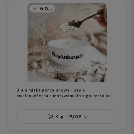
5.0
Biała miska porcelanowa - napis
owsiankożerca z motywem złotego serca na
urodziny dla miłośników owsianki
Kup – 49,00 PLN