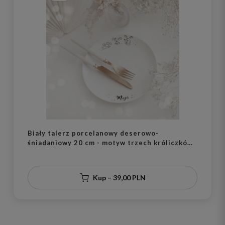
Biały talerz porcelanowy deserowo-
śniadaniowy 20 cm - motyw trzech króliczków
z imieniem dla dziecka na każdą okazję
Kup – 39,00 PLN