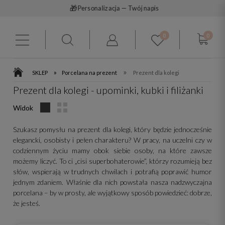
⚡
9 zł
Szybka wysyłka
0
0
»
»
SKLEP
Porcelana na prezent
Prezent dla kolegi
Prezent dla kolegi - upominki, kubki i filiżanki
Widok
Szukasz pomysłu na prezent dla kolegi, który będzie jednocześnie
elegancki, osobisty i pełen charakteru? W pracy, na uczelni czy w
codziennym życiu mamy obok siebie osoby, na które zawsze
możemy liczyć. To ci „cisi superbohaterowie”, którzy rozumieją bez
słów, wspierają w trudnych chwilach i potrafią poprawić humor
jednym zdaniem. Właśnie dla nich powstała nasza nadzwyczajna
porcelana – by w prosty, ale wyjątkowy sposób powiedzieć: dobrze,
że jesteś.