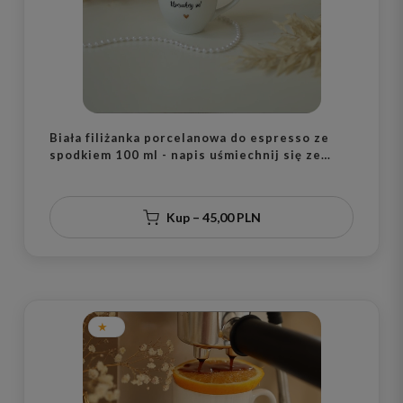
Biała filiżanka porcelanowa do espresso ze
spodkiem 100 ml - napis uśmiechnij się ze
złotym sercem dla przyjaciółki na urodziny
Kup – 45,00 PLN