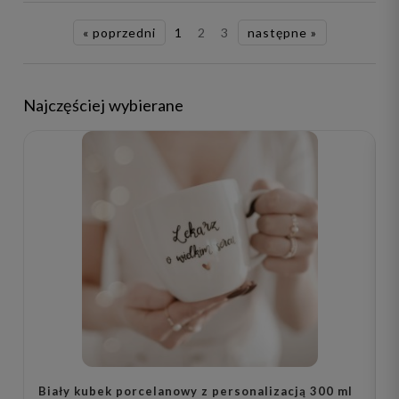
« poprzedni
1
2
3
następne »
Najczęściej wybierane
B
Biały kubek porcelanowy z personalizacją 300 ml