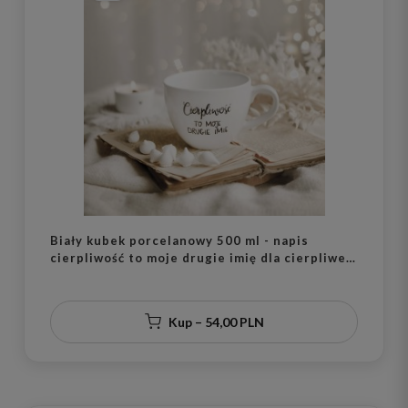
Biały kubek porcelanowy 500 ml - napis
cierpliwość to moje drugie imię dla cierpliwej
osoby na urodziny
Kup – 54,00 PLN