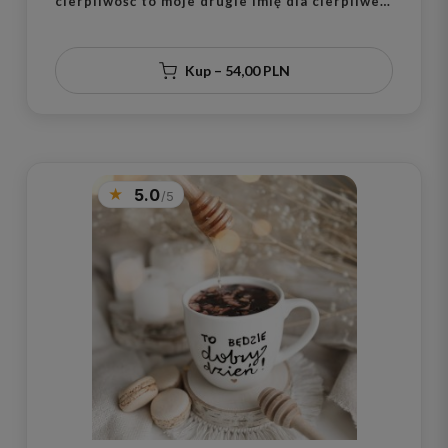
cierpliwość to moje drugie imię dla cierpliwej
osoby na urodziny
Kup – 54,00 PLN
5.0