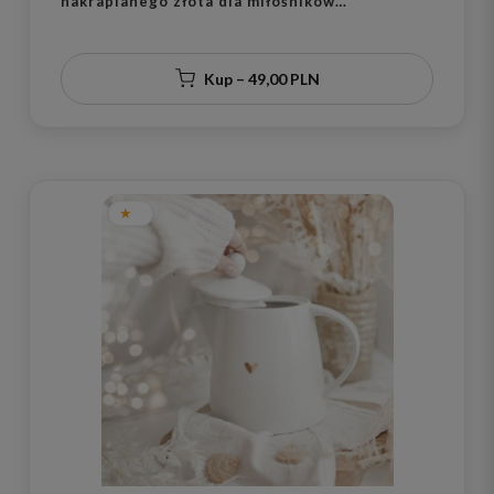
nakrapianego złota dla miłośników
eleganckiego stylu na parapetówkę
Kup – 49,00 PLN