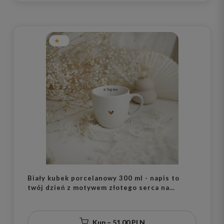
Biały kubek porcelanowy 300 ml - napis to
twój dzień z motywem złotego serca na
urodziny dla bliskiej osoby
Kup – 51,00 PLN