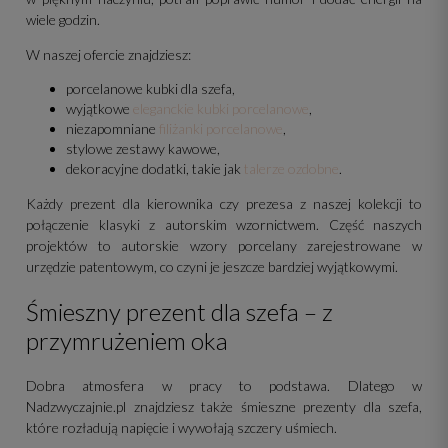
wiele godzin.
W naszej ofercie znajdziesz:
porcelanowe kubki dla szefa,
wyjątkowe
eleganckie kubki porcelanowe
,
niezapomniane
filiżanki porcelanowe
,
stylowe zestawy kawowe,
dekoracyjne dodatki, takie jak
talerze ozdobne
.
Każdy prezent dla kierownika czy prezesa z naszej kolekcji to
połączenie klasyki z autorskim wzornictwem. Część naszych
projektów to autorskie wzory porcelany zarejestrowane w
urzędzie patentowym, co czyni je jeszcze bardziej wyjątkowymi.
Śmieszny prezent dla szefa – z
przymrużeniem oka
Dobra atmosfera w pracy to podstawa. Dlatego w
Nadzwyczajnie.pl znajdziesz także śmieszne prezenty dla szefa,
które rozładują napięcie i wywołają szczery uśmiech.