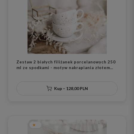
Zestaw 2 białych filiżanek porcelanowych 250
ml ze spodkami - motyw nakrapiania złotem
dla pary na rocznicę ślubu
Kup – 128,00 PLN