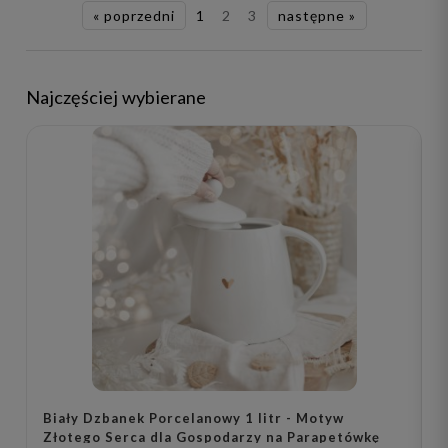
« poprzedni
1
2
3
następne »
Najczęściej wybierane
Biały Dzbanek Porcelanowy 1 litr - Motyw
B
Złotego Serca dla Gospodarzy na Parapetówkę
-