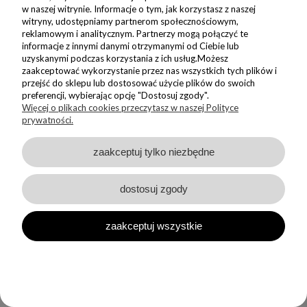
polską porcelanę
najwyższej jakości,
w naszej witrynie. Informacje o tym, jak korzystasz z naszej
pracę, jaką wykonuje
lokalna pracownia porcelany
,
witryny, udostępniamy partnerom społecznościowym,
reklamowym i analitycznym. Partnerzy mogą połączyć te
rękodzieło z Polski
,
informacje z innymi danymi otrzymanymi od Ciebie lub
projekty tworzone przez
mały zespół specjalistów
,
uzyskanymi podczas korzystania z ich usług.Możesz
unikalny proces zdobienia
,
zaakceptować wykorzystanie przez nas wszystkich tych plików i
dbałość o detale i trwałość na lata.
przejść do sklepu lub dostosować użycie plików do swoich
preferencji, wybierając opcję "Dostosuj zgody".
Jesteśmy polską marką z 10-letnim doświadczeniem. Od dekady
Więcej o plikach cookies przeczytasz w naszej Polityce
udowadniamy, że porcelana może być zarówno elegancka, jak i
prywatności.
pełna charakteru. Stawiamy na indywidualne podejście do klienta,
dlatego każdy prezent dla szefa dopracowujemy z najwyższą
zaakceptuj tylko niezbędne
starannością.
Prezent dla szefa na pożegnanie – z
dostosuj zgody
klasą i emocjami
zaakceptuj wszystkie
Zmiana pracy, awans lub przejście na emeryturę to wyjątkowy
moment. W takiej sytuacji warto wybrać prezent dla szefa na
pożegnanie, który będzie pamiątką na lata. Porcelanowy kubek lub
filiżanka z dedykacją od zespołu to symbol wdzięczności za
wspólnie spędzony czas.