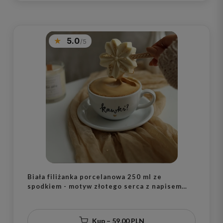
5.0
Biała filiżanka porcelanowa 250 ml ze
spodkiem - motyw złotego serca z napisem
kawki dla miłośniczki kawy na Dzień Kobiet
Kup – 59,00 PLN