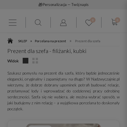
🚚
Darmowa dostawa od 199 zł
0
0
»
»
SKLEP
Porcelana na prezent
Prezent dla szefa
Prezent dla szefa - filiżanki, kubki
Widok
Szukasz pomysłu na prezent dla szefa, który będzie jednocześnie
elegancki, oryginalny i zapamiętany na długo? W Nadzwyczajnie.pl
wierzymy, że dobrze dobrany upominek potrafi budować relacje,
przełamywać lody i wprowadzać do codziennej pracy odrobinę
serdeczności. Szefa się nie wybiera, ale można wybrać sposób, w
jaki budujemy z nim relację – a wyjątkowa porcelana to doskonały
początek.