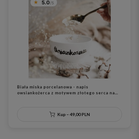
5.0
Biała miska porcelanowa - napis
owsiankożerca z motywem złotego serca na
urodziny dla miłośników owsianki
Kup – 49,00 PLN