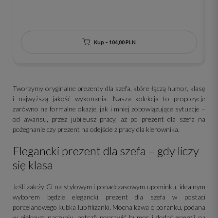
s
Kup – 104,00 PLN
Tworzymy oryginalne prezenty dla szefa, które łączą humor, klasę
i najwyższą jakość wykonania. Nasza kolekcja to propozycje
zarówno na formalne okazje, jak i mniej zobowiązujące sytuacje –
od awansu, przez jubileusz pracy, aż po prezent dla szefa na
pożegnanie czy prezent na odejście z pracy dla kierownika.
Elegancki prezent dla szefa – gdy liczy
się klasa
Jeśli zależy Ci na stylowym i ponadczasowym upominku, idealnym
wyborem będzie elegancki prezent dla szefa w postaci
porcelanowego kubka lub filiżanki. Mocna kawa o poranku, podana
w pięknym naczyniu, potrafi poprawić humor i dodać energii na