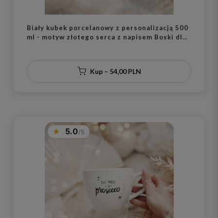
Biały kubek porcelanowy z personalizacją 500
ml - motyw złotego serca z napisem Boski dla
niego na każdą okazję
Kup – 54,00 PLN
5.0