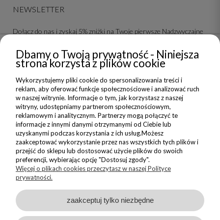
NEWSLETTER
Dołącz do nas i zyskaj 5% zniżki na Twoje pierwsze Nadzwyczajne
zakupy
Dbamy o Twoją prywatność - Niniejsza
strona korzysta z plików cookie
ZAPISZ SIĘ
Wykorzystujemy pliki cookie do spersonalizowania treści i
Wyrażam zgodę na wysyłanie do mnie informacji handlowych na
reklam, aby oferować funkcje społecznościowe i analizować ruch
wskazany adres oraz przetwarzanie moich danych w związku z
w naszej witrynie. Informacje o tym, jak korzystasz z naszej
obsługą newsletteru.
witryny, udostępniamy partnerom społecznościowym,
Zapoznałem/am się i akceptuję
reklamowym i analitycznym. Partnerzy mogą połączyć te
Politykę Prywatności
informacje z innymi danymi otrzymanymi od Ciebie lub
uzyskanymi podczas korzystania z ich usług.Możesz
zaakceptować wykorzystanie przez nas wszystkich tych plików i
przejść do sklepu lub dostosować użycie plików do swoich
preferencji, wybierając opcję "Dostosuj zgody".
Więcej o plikach cookies przeczytasz w naszej Polityce
prywatności.
Sklep internetowy Shoper Premium
zaakceptuj tylko niezbędne
Made with
by
Copyright © Nadzwyczajnie 2026 - wszystkie wzory prezentowane