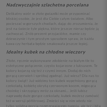
Nadzwyczajnie szlachetna porcelana
Delikatny wzór w złote gwiazdki może przypominać
bliskiej osobie, że jest dla Ciebie całym światem. Albo
pocieszać w gorszych chwilach, dając do zrozumienia, że
jest na świecie tyle piękna, które jeszcze nieraz będzie ją
zachwycać. Zrób prezent przyjaciółce, mamie czy
dziewczynie i tym prostym sposobem spraw, że każda
kawa czy herbata będzie smakowała jeszcze lepiej.
Idealny kubek na chłodne wieczory
Złote, ręcznie wykonywane zdobienie na białym tle to
estetyczne połączenie, często kojarzone z luksusem. Te
kolory kojarzą się też z czymś innym. Dodaj do nich
gorącą czerwień i spróbuj zgadnąć. Już wiesz? Dla nas to
kolory świąt! Już widzimy ten kubek wypełniony gorącą
czekoladą, kobietę okrytą czerwonym kocem, migocąca
choinkę i skrzypiący mróz za oknami… Jeśli lubisz
naprawdę duże gorące czekolady, kubek możesz zamówić
też w wersji półlitrowej. Zmieści się w nim wtedy nie
tylko solidna porcja rozgrzewającego napoju, ale też i bita