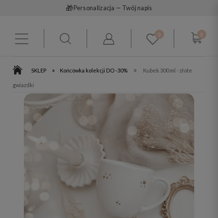
🎁
Personalizacja — Twój napis
0
0
»
»
SKLEP
Końcówka kolekcji DO -30%
Kubek 300 ml - złote
gwiazdki