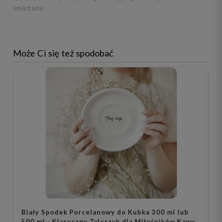
śmietana
Może Ci się też spodobać
Biały Spodek Porcelanowy do Kubka 300 ml lub
K
500 ml - Klasyczny Talerzyk dla Miłośników Kawy i