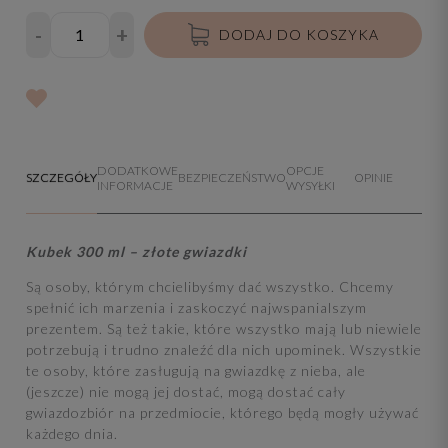
-
+
DODAJ DO KOSZYKA
DODATKOWE
OPCJE
SZCZEGÓŁY
BEZPIECZEŃSTWO
OPINIE
INFORMACJE
WYSYŁKI
Kubek 300 ml – złote gwiazdki
Są osoby, którym chcielibyśmy dać wszystko. Chcemy
spełnić ich marzenia i zaskoczyć najwspanialszym
prezentem. Są też takie, które wszystko mają lub niewiele
potrzebują i trudno znaleźć dla nich upominek. Wszystkie
te osoby, które zasługują na gwiazdkę z nieba, ale
(jeszcze) nie mogą jej dostać, mogą dostać cały
gwiazdozbiór na przedmiocie, którego będą mogły używać
każdego dnia.