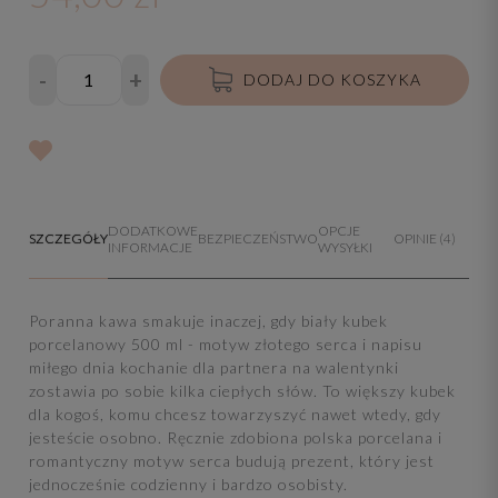
-
+
DODAJ DO KOSZYKA
DODATKOWE
OPCJE
SZCZEGÓŁY
BEZPIECZEŃSTWO
OPINIE
(4)
INFORMACJE
WYSYŁKI
Poranna kawa smakuje inaczej, gdy biały kubek
porcelanowy 500 ml - motyw złotego serca i napisu
miłego dnia kochanie dla partnera na walentynki
zostawia po sobie kilka ciepłych słów. To większy kubek
dla kogoś, komu chcesz towarzyszyć nawet wtedy, gdy
jesteście osobno. Ręcznie zdobiona polska porcelana i
romantyczny motyw serca budują prezent, który jest
jednocześnie codzienny i bardzo osobisty.