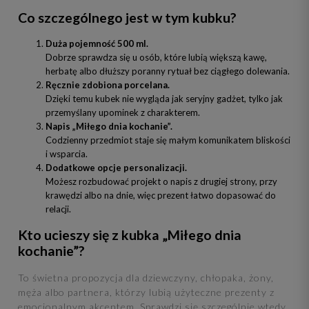
Co szczególnego jest w tym kubku?
Duża pojemność 500 ml.
Dobrze sprawdza się u osób, które lubią większą kawę,
herbatę albo dłuższy poranny rytuał bez ciągłego dolewania.
Ręcznie zdobiona porcelana.
Dzięki temu kubek nie wygląda jak seryjny gadżet, tylko jak
przemyślany upominek z charakterem.
Napis „Miłego dnia kochanie”.
Codzienny przedmiot staje się małym komunikatem bliskości
i wsparcia.
Dodatkowe opcje personalizacji.
Możesz rozbudować projekt o napis z drugiej strony, przy
krawędzi albo na dnie, więc prezent łatwo dopasować do
relacji.
Kto ucieszy się z kubka „Miłego dnia
kochanie”?
To świetna propozycja dla dziewczyny, chłopaka, żony,
męża albo partnera, którzy lubią użyteczne prezenty z
emocjonalnym akcentem. Sprawdzi się szczególnie wtedy,