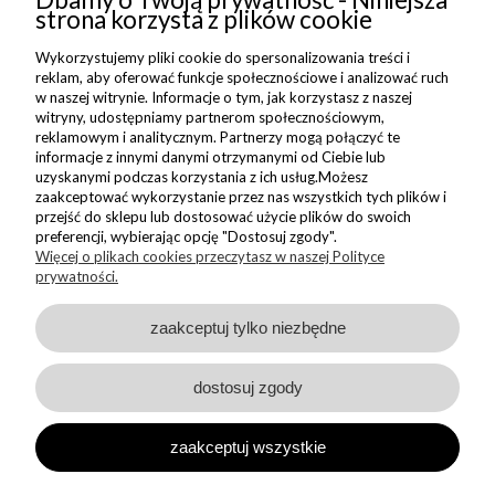
NEWSLETTER
strona korzysta z plików cookie
Wykorzystujemy pliki cookie do spersonalizowania treści i
Dołącz do nas i zyskaj 5% zniżki na Twoje pierwsze Nadzwyczajne
reklam, aby oferować funkcje społecznościowe i analizować ruch
zakupy
w naszej witrynie. Informacje o tym, jak korzystasz z naszej
witryny, udostępniamy partnerom społecznościowym,
reklamowym i analitycznym. Partnerzy mogą połączyć te
ZAPISZ SIĘ
informacje z innymi danymi otrzymanymi od Ciebie lub
uzyskanymi podczas korzystania z ich usług.Możesz
Wyrażam zgodę na wysyłanie do mnie informacji handlowych na
zaakceptować wykorzystanie przez nas wszystkich tych plików i
wskazany adres oraz przetwarzanie moich danych w związku z
przejść do sklepu lub dostosować użycie plików do swoich
obsługą newsletteru.
preferencji, wybierając opcję "Dostosuj zgody".
Zapoznałem/am się i akceptuję
Politykę Prywatności
Więcej o plikach cookies przeczytasz w naszej Polityce
prywatności.
zaakceptuj tylko niezbędne
dostosuj zgody
Sklep internetowy Shoper Premium
zaakceptuj wszystkie
Made with
by
Copyright © Nadzwyczajnie 2026 - wszystkie wzory prezentowane