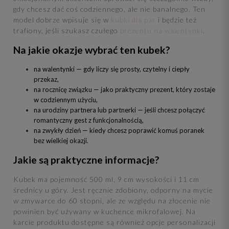
gdy chcesz dać coś codziennego, ale nie banalnego. Ten
model dobrze wpisuje się w
kubki dla par
i będzie też
trafiony, jeśli szukasz czułego
prezentu na walentynki
.
Na jakie okazje wybrać ten kubek?
na walentynki — gdy liczy się prosty, czytelny i ciepły
przekaz,
na rocznicę związku — jako praktyczny prezent, który zostaje
w codziennym użyciu,
na urodziny partnera lub partnerki — jeśli chcesz połączyć
romantyczny gest z funkcjonalnością,
na zwykły dzień — kiedy chcesz poprawić komuś poranek
bez wielkiej okazji.
Jakie są praktyczne informacje?
Kubek ma pojemność 500 ml, 9 cm wysokości i 11 cm
średnicy u góry. Jest ręcznie zdobiony, odporny na mycie
w zmywarce do 60 stopni, ale ze względu na złocenie nie
powinien być używany w kuchence mikrofalowej. Na
karcie produktu dostępne są również opcje personalizacji