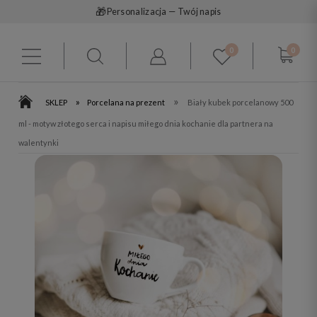
🎁
Personalizacja — Twój napis
0
0
»
»
SKLEP
Porcelana na prezent
Biały kubek porcelanowy 500
ml - motyw złotego serca i napisu miłego dnia kochanie dla partnera na
walentynki