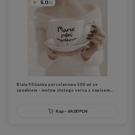
5.0
Biała filiżanka porcelanowa 500 ml ze
spodkiem - motyw złotego serca z napisem
Mamo jesteś wyjątkowa dla mamy na Dzień
Matki
Kup – 64,00 PLN