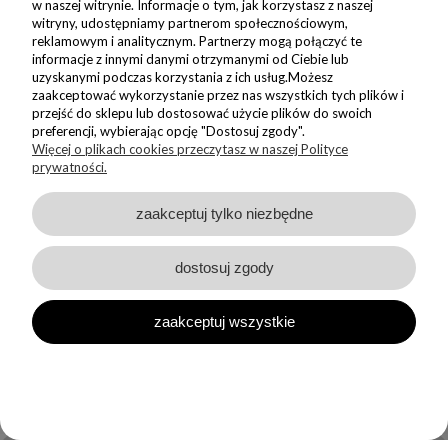
Dołącz do nas i zyskaj 5% zniżki na Twoje pierwsze Nadzwyczajne
w naszej witrynie. Informacje o tym, jak korzystasz z naszej
zakupy
witryny, udostępniamy partnerom społecznościowym,
reklamowym i analitycznym. Partnerzy mogą połączyć te
informacje z innymi danymi otrzymanymi od Ciebie lub
ZAPISZ SIĘ
uzyskanymi podczas korzystania z ich usług.Możesz
zaakceptować wykorzystanie przez nas wszystkich tych plików i
przejść do sklepu lub dostosować użycie plików do swoich
Wyrażam zgodę na wysyłanie do mnie informacji handlowych na
wskazany adres oraz przetwarzanie moich danych w związku z
preferencji, wybierając opcję "Dostosuj zgody".
obsługą newsletteru.
Więcej o plikach cookies przeczytasz w naszej Polityce
Zapoznałem/am się i akceptuję
prywatności.
Politykę Prywatności
zaakceptuj tylko niezbędne
dostosuj zgody
Sklep internetowy Shoper Premium
zaakceptuj wszystkie
Made with
by
Copyright © Nadzwyczajnie 2026 - wszystkie wzory prezentowane
w sklepie są chronione prawem autorskiem. Kopiowanie oraz
rozpowszechnianie autorskich wzorów jest zabronione!