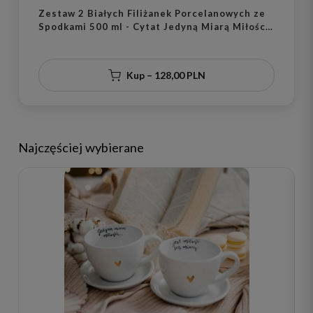
Zestaw 2 Białych Filiżanek Porcelanowych ze
Spodkami 500 ml - Cytat Jedyną Miarą Miłości
Jest Miłość Bez Miary i Złote Serce dla Pary
na Rocznicę Ślubu
Kup – 128,00 PLN
Najczęściej wybierane