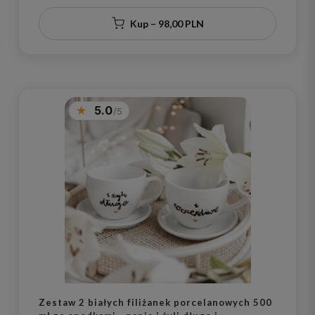
złotym sercem dla rodziców na rocznicę ślubu
Kup – 98,00 PLN
5.0
Zestaw 2 białych filiżanek porcelanowych 500