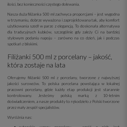
ilości, bez konieczności częstego dolewania.
Nasza duża filiżanka 500 ml zachwyca proporcjami – jest wygodna
w trzymaniu, dobrze wyważona i zaprojektowana tak, aby komfort
użytkowania szedł w parze z elegancją. To doskonała alternatywa
dla tradycyjnych kubków, szczególnie gdy zależy Ci na bardziej
stylowym podaniu napoju – zarówno na co dzień, jak i podczas
spotkań z bliskimi.
Filiżanki 500 ml z porcelany – jakość,
która zostaje na lata
Oferujemy filiżanki 500 ml z porcelany, tworzone z najwyższej
jakości surowców. To polska porcelana powstająca w lokalnej
pracowni porcelany, gdzie każdy etap produkcji jest starannie
kontrolowany. Jesteśmy polską marką z 10-letnim
doświadczeniem, a nasze produkty to rękodzieło z Polski tworzone
przez mały zespół specjalistów.
Wyróżnia nas:
autorskie wzory porcelany – część z nich jest