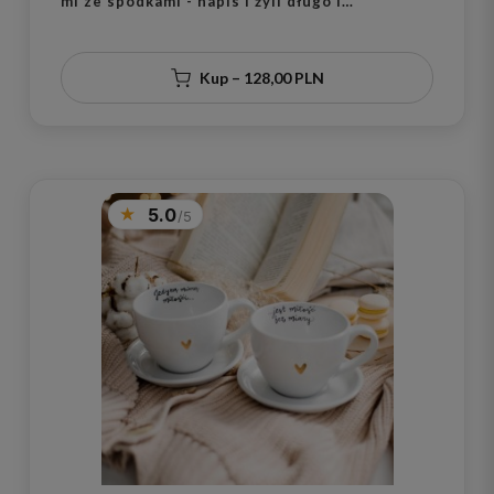
ml ze spodkami - napis i żyli długo i
szczęśliwie ze złotym sercem na ślub dla
nowożeńców
Kup – 128,00 PLN
5.0