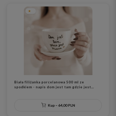
Biała filiżanka porcelanowa 500 ml ze
spodkiem - napis dom jest tam gdzie jest
mama ze złotym sercem dla mamy na Dzień
Matki
Kup – 64,00 PLN