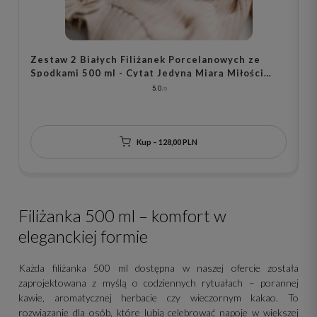
Zestaw 2 Białych Filiżanek Porcelanowych ze
Z
Spodkami 500 ml - Cytat Jedyną Miarą Miłości
s
Jest Miłość Bez Miary i Złote Serce dla Pary na
t
5.0
Rocznicę Ślubu
s
Kup – 128,00 PLN
Filiżanka 500 ml – komfort w
eleganckiej formie
Każda filiżanka 500 ml dostępna w naszej ofercie została
zaprojektowana z myślą o codziennych rytuałach – porannej
kawie, aromatycznej herbacie czy wieczornym kakao. To
rozwiązanie dla osób, które lubią celebrować napoje w większej