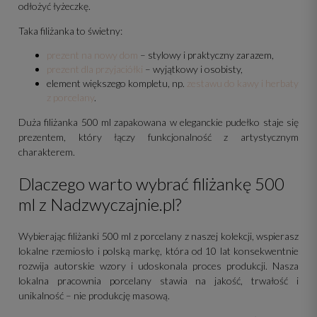
odłożyć łyżeczkę.
Taka filiżanka to świetny:
prezent na nowy dom
– stylowy i praktyczny zarazem,
prezent dla przyjaciółki
– wyjątkowy i osobisty,
element większego kompletu, np.
zestawu do kawy i herbaty
z porcelany
.
Duża filiżanka 500 ml zapakowana w eleganckie pudełko staje się
prezentem, który łączy funkcjonalność z artystycznym
charakterem.
Dlaczego warto wybrać filiżankę 500
ml z Nadzwyczajnie.pl?
Wybierając filiżanki 500 ml z porcelany z naszej kolekcji, wspierasz
lokalne rzemiosło i polską markę, która od 10 lat konsekwentnie
rozwija autorskie wzory i udoskonala proces produkcji. Nasza
lokalna pracownia porcelany stawia na jakość, trwałość i
unikalność – nie produkcję masową.