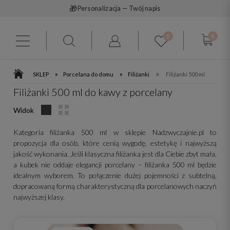
🎁
Personalizacja — Twój napis
0
0
»
»
»
SKLEP
Porcelana do domu
Filiżanki
Filiżanki 500 ml
Filiżanki 500 ml do kawy z porcelany
Widok
Kategoria filiżanka 500 ml w sklepie Nadzwyczajnie.pl to
propozycja dla osób, które cenią wygodę, estetykę i najwyższą
jakość wykonania. Jeśli klasyczna filiżanka jest dla Ciebie zbyt mała,
a kubek nie oddaje elegancji porcelany – filiżanka 500 ml będzie
idealnym wyborem. To połączenie dużej pojemności z subtelną,
dopracowaną formą charakterystyczną dla porcelanowych naczyń
najwyższej klasy.