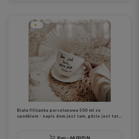
Biała filiżanka porcelanowa 500 ml ze
spodkiem - napis dom jest tam, gdzie jest tata
ze złotym sercem dla taty na Dzień Ojca
Kup – 64,00 PLN