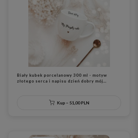
Biały kubek porcelanowy 300 ml - motyw
złotego serca i napisu dzień dobry mój
przystojniaku dla partnera na walentynki
Kup – 51,00 PLN