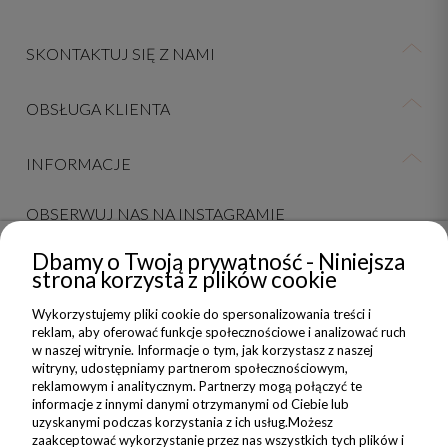
SKONTAKTUJ SIĘ Z NAMI
OBSŁUGA KLIENTA
INFORMACJE
OBSERWUJ NAS NA INSTAGRAMIE
Dbamy o Twoją prywatność - Niniejsza
strona korzysta z plików cookie
NEWSLETTER
Wykorzystujemy pliki cookie do spersonalizowania treści i
reklam, aby oferować funkcje społecznościowe i analizować ruch
Dołącz do nas i zyskaj 5% zniżki na Twoje pierwsze Nadzwyczajne
w naszej witrynie. Informacje o tym, jak korzystasz z naszej
zakupy
witryny, udostępniamy partnerom społecznościowym,
reklamowym i analitycznym. Partnerzy mogą połączyć te
informacje z innymi danymi otrzymanymi od Ciebie lub
ZAPISZ SIĘ
uzyskanymi podczas korzystania z ich usług.Możesz
zaakceptować wykorzystanie przez nas wszystkich tych plików i