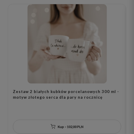
Zestaw 2 białych kubków porcelanowych 300 ml -
B
motyw złotego serca dla pary na rocznicę
s
n
Kup – 102,00 PLN