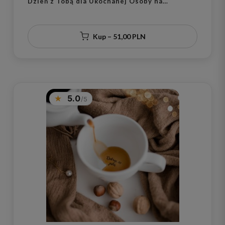
Dzień z Tobą dla Ukochanej Osoby na
Walentynki
Kup – 51,00 PLN
5.0