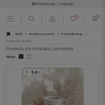
🎁
Personalizacja — Twój napis
0
0
»
»
»
SKLEP
Porcelana na prezent
Prezent dla Niego
Prezent dla chłopaka
Prezenty dla chłopaka z porcelany
Widok
5.0