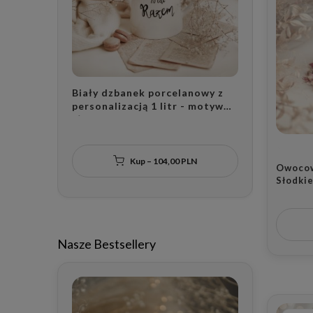
Biały dzbanek porcelanowy z
Biała mi
personalizacją 1 litr - motyw
ml - mot
złotego serca z nadrukiem
dla blis
liczby lat razem dla pary na
walenty
rocznicę ślubu
Kup – 104,00 PLN
Owocow
Słodkie
Wieczo
Nasze Bestsellery