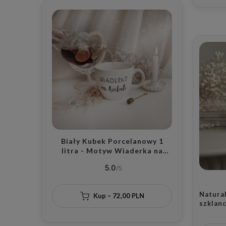
Biały Kubek Porcelanowy 1
litra - Motyw Wiaderka na
Herbatę dla Miłośników
5.0
Herbaty na Dzień Herbaty
Natura
Kup – 72,00 PLN
szklanc
ciszy 
z wanil