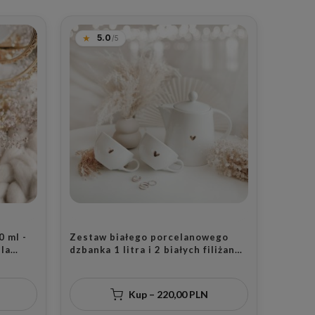
5.0
0 ml -
Zestaw białego porcelanowego
la
dzbanka 1 litra i 2 białych filiżanek
ylu na
porcelanowych 250 ml ze spodkami
- motyw złotego serca dla pary
Kup – 220,00 PLN