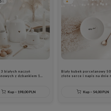
0
 3 białych naczyń
Biały kubek porcelanowy 50
anowych z dzbankiem 1
złote serce i napis na dnie
cukiernicą i mlecznikiem -
dnia dla koleżanki z pracy n
złotego serca dla
imieniny
ików kawy na parapetówkę
Kup – 198,00 PLN
Kup – 54,00 PLN