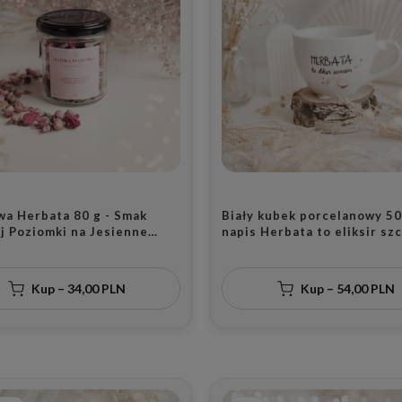
ska porcelanowa 500
Biała filiżanka porcelanowa
yw złotych serduszek
250 ml ze spodkiem - motyw
kiej osoby na
złotego serca z napisem mój
nki
złoty dziadek dla dziadka na
Dzień Dziadka
Kup – 49,00 PLN
Kup – 64,00 PLN
a Herbata 80 g - Smak
Biały kubek porcelanowy 50
j Poziomki na Jesienne
napis Herbata to eliksir sz
ry dla Miłośników Herbat
dla miłośnika herbaty na ur
Kup – 34,00 PLN
Kup – 54,00 PLN