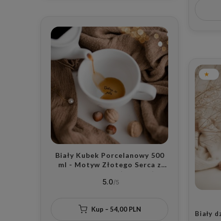
bliskie
Biały Kubek Porcelanowy 500
ml - Motyw Złotego Serca z
Napisem Dobrze, że Jesteś na
5.0
Dnie dla Ukochanej Osoby na
Walentynki
Kup – 54,00 PLN
Biały 