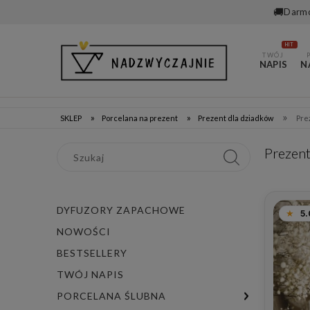
🚚
Darmo
HIT
TWÓJ
NAPIS
N
»
»
»
SKLEP
Porcelana na prezent
Prezent dla dziadków
Pre
Prezent
DYFUZORY ZAPACHOWE
5.
NOWOŚCI
BESTSELLERY
TWÓJ NAPIS
PORCELANA ŚLUBNA