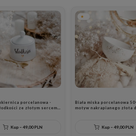
ukiernica porcelanowa -
Biała miska porcelanowa 50
łodkości ze złotym sercem
motyw nakrapianego złota d
my na Dzień Matki
miłośników eleganckiego st
parapetówkę
Kup – 49,00 PLN
Kup – 49,00 PLN