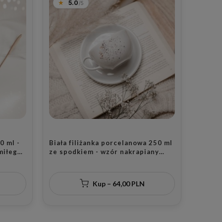
5.0
0 ml -
Biała filiżanka porcelanowa 250 ml
 miłego
ze spodkiem - wzór nakrapiany
a
złotem na imieniny dla miłośniczki
kawy
Kup – 64,00 PLN