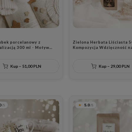
kubek porcelanowy z
Zielona Herbata Liściasta 5
alizacją 300 ml - Motyw
Kompozycja Wdzięczność n
o serca z napisem kochany
Podziękowanie dla Bliskiej
 i imieniem na każdą okazję
adka
Kup – 51,00 PLN
Kup – 29,00 PLN
0
5.0