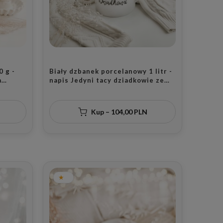
0 g -
Biały dzbanek porcelanowy 1 litr -
a
napis Jedyni tacy dziadkowie ze
 Osoby
złotym sercem dla dziadków na
Dzień Babci i Dziadka
Kup – 104,00 PLN