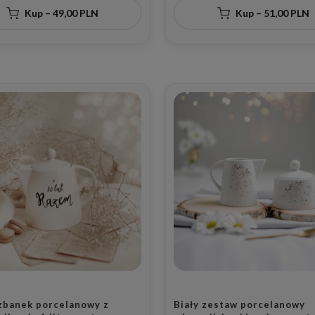
j osoby
Kup – 49,00 PLN
Kup – 51,00 PLN
dzbanek porcelanowy z
Biały zestaw porcelanowy