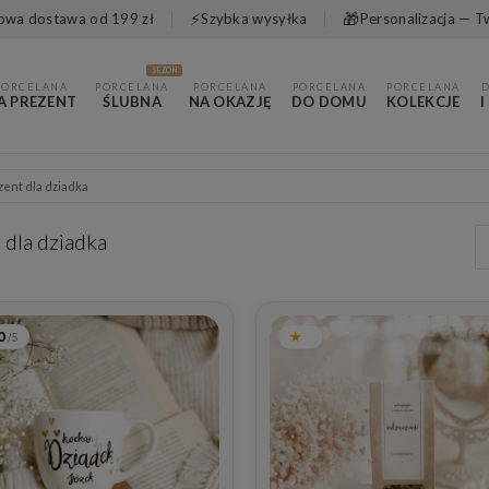
⚡
🎁
wa dostawa od 199 zł
Szybka wysyłka
Personalizacja — T
SEZON
PORCELANA
PORCELANA
PORCELANA
PORCELANA
PORCELANA
A PREZENT
ŚLUBNA
NA OKAZJĘ
DO DOMU
KOLEKCJE
I
zent dla dziadka
 dla dziadka
0