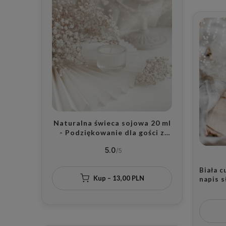
Naturalna świeca sojowa 20 ml
- Podziękowanie dla gości z
zapachem do wyboru na wesele
5.0
dla gości
Biała c
Kup – 13,00 PLN
napis s
dla ma