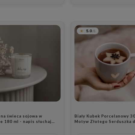
5.0
lna świeca sojowa w
Biały Kubek Porcelanowy 30
e 180 ml - napis słuchaj
Motyw Złotego Serduszka d
i zapach drzewa sandałowego
Ukochanej Osoby na Walent
ią na dzień kobiet dla