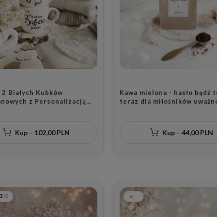
 2 Białych Kubków
Kawa mielona - hasło bądź t
anowych z Personalizacją
teraz dla miłośników uważn
- Napis Kochana Babcia i
urodziny
y Dziadek z Imionami oraz
Serca dla Dziadków na Każdą
Kup – 102,00 PLN
Kup – 44,00 PLN
0