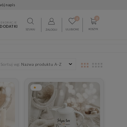
wój napis
0
0
DEKORACJE
 DODATKI
KOSZYK
SZUKAJ
ULUBIONE
ZALOGUJ
Sortuj wg:
Nazwa produktu A-Z