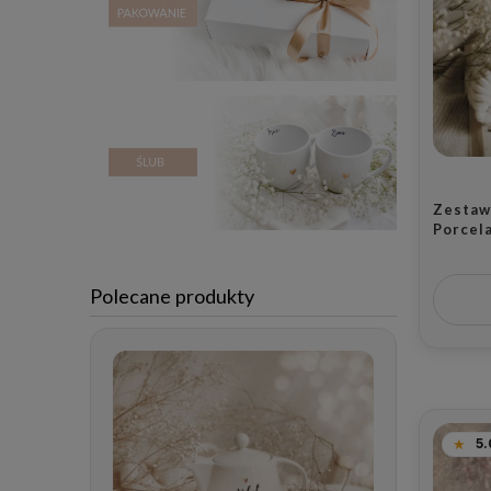
Zestaw
Porcel
300 ml 
Kochan
Złote 
Polecane produkty
Okazję
5.