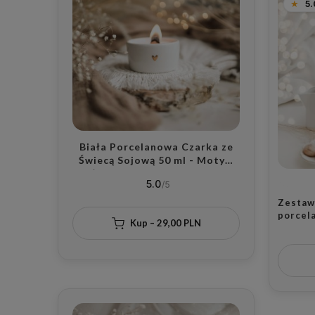
5.
Biała Porcelanowa Czarka ze
Świecą Sojową 50 ml - Motyw
Złotego Serca z Wybranym
5.0
Zapachem dla Bliskiej Osoby na
Walentynki
Zestaw
porcel
Kup – 29,00 PLN
litra, 
motyw 
miłośn