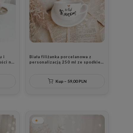
u i
Biała filiżanka porcelanowa z
ości na
personalizacją 250 ml ze spodkiem
- napis lat razem z liczbą i złotym
sercem dla pary na rocznicę ślubu
Kup – 59,00 PLN