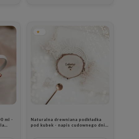
0 ml -
Naturalna drewniana podkładka
la
pod kubek - napis cudownego dnia
ynki
dla bliskiej osoby na urodziny