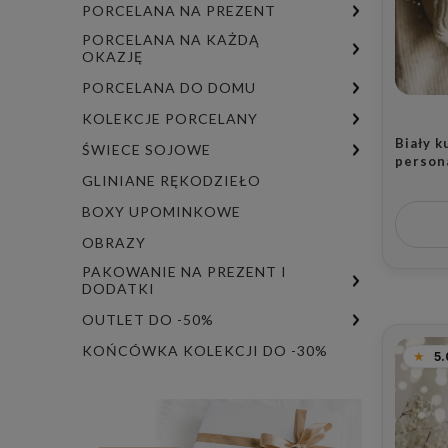
PORCELANA NA PREZENT
PORCELANA NA KAŻDĄ
OKAZJĘ
PORCELANA DO DOMU
KOLEKCJE PORCELANY
Biały 
ŚWIECE SOJOWE
person
złoteg
GLINIANE RĘKODZIEŁO
dziadek
BOXY UPOMINKOWE
dla dzi
OBRAZY
PAKOWANIE NA PREZENT I
DODATKI
OUTLET DO -50%
KOŃCÓWKA KOLEKCJI DO -30%
5.