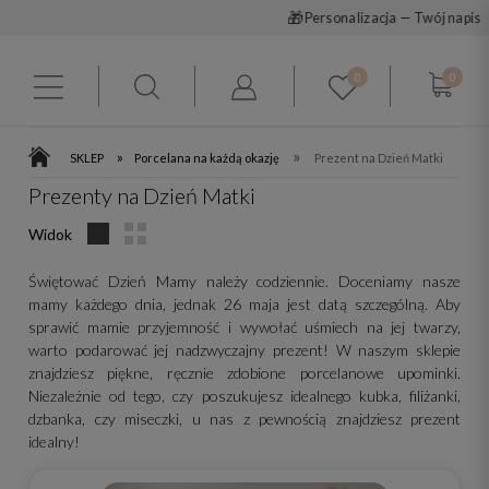
🚚
Darmowa dostawa od 199 zł
0
0
»
»
SKLEP
Porcelana na każdą okazję
Prezent na Dzień Matki
Prezenty na Dzień Matki
Widok
Świętować Dzień Mamy należy codziennie. Doceniamy nasze
mamy każdego dnia, jednak 26 maja jest datą szczególną. Aby
sprawić mamie przyjemność i wywołać uśmiech na jej twarzy,
warto podarować jej nadzwyczajny prezent! W naszym sklepie
znajdziesz piękne, ręcznie zdobione porcelanowe upominki.
Niezależnie od tego, czy poszukujesz idealnego kubka, filiżanki,
dzbanka, czy miseczki, u nas z pewnością znajdziesz prezent
idealny!