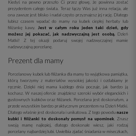
Kiedyś na pewno przeszło Ci przez głowę, że powinna zostać
prezydentem całego świata. Teraz łączy Was już inna relacja, ale
ona zawsze jest blisko i nadal często przyznajesz jej rację. Dlatego
lubisz czasem wpadać do mamy na kubek ciepłej herbaty lub
filiżankę kawy.
Jest w całym roku jeden taki dzień, gdy
możesz jej pokazać, jak nadzwyczajną jest osobą.
Dzień
Matki! Z tej okazji podaruj swojej nadzwyczajnej mamie
nadzwyczajną porcelanę.
Prezent dla mamy
Porcelanowy kubek lub filiżanka dla mamy to wyjątkowa pamiątka,
którą tworzymy z materiałów wysokiej jakości i ozdabiamy je
ręcznie. Dzięki niej mama każdego dnia poczuje, jak bardzo ją
kochasz. W naszej ofercie znajdziesz szeroki wybór eleganckich i
gustownych kubków oraz filiżanek. Porcelana jest doskonałym, a
przede wszystkim bardzo praktycznym prezentem na Dzień Matki.
Dlatego właśnie jest doskonała i unikatowa. Z tego powodu
nasze
kubki i filiżanki to doskonały pomysł na upominek
. Znasz
swoją mamę najlepiej, dlatego doskonale wiesz, jaki rodzaj
porcelany najbardziej lubi. Uwielbia zjadać śniadania w miseczkach,