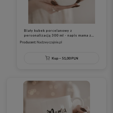
Biały kubek porcelanowy z
personalizacją 300 ml - napis mama z
imieniem i złotym sercem dla mamy na
Producent:
Nadzwyczajnie.pl
Dzień Matki
Kup – 51,00 PLN