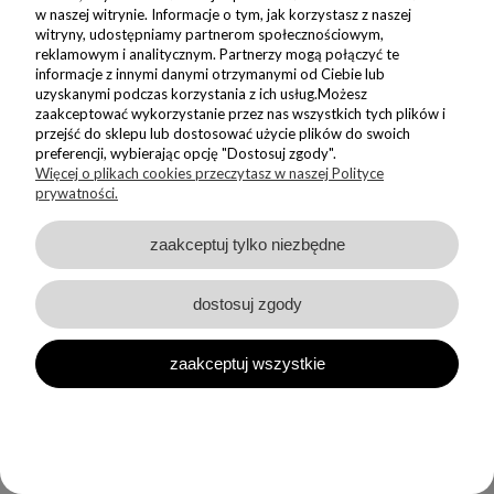
w naszej witrynie. Informacje o tym, jak korzystasz z naszej
Ponieważ to nie tylko naczynie, ale przede wszystkim codzienna
witryny, udostępniamy partnerom społecznościowym,
przypominajka o Twojej wdzięczności. Za każdym razem, gdy mama
reklamowym i analitycznym. Partnerzy mogą połączyć te
sięgnie po poranną kawę czy wieczorny napar z ziół, poczuje ciepło
informacje z innymi danymi otrzymanymi od Ciebie lub
płynące prosto z Twojego serca.
uzyskanymi podczas korzystania z ich usług.Możesz
zaakceptować wykorzystanie przez nas wszystkich tych plików i
Nasze propozycje to coś więcej niż zwykłe przedmioty – to
przejść do sklepu lub dostosować użycie plików do swoich
starannie wyselekcjonowana porcelana, która łączy w sobie
preferencji, wybierając opcję "Dostosuj zgody".
Więcej o plikach cookies przeczytasz w naszej Polityce
trwałość i finezję.
prywatności.
Dlaczego warto wybrać nasz kubek na
zaakceptuj tylko niezbędne
Dzień Matki?
Praktyczna elegancja
: kubek to prezent, który nie
dostosuj zgody
wyląduje na dnie szuflady. Będzie towarzyszył mamie w
chwilach relaksu, przy ulubionej lekturze czy podczas
zaakceptuj wszystkie
rozmów z bliskimi.
Trwałość wspomnień
: dzięki wysokiej jakości materiałom i
ręcznemu zdobieniu, Twój upominek zachowa swój blask
przez długie lata, stając się ulubionym elementem kuchennej
zastawy.
Personalizacja pełna uczuć
: to Ty decydujesz, jaki