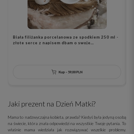
Biała filiżanka porcelanowa ze spodkiem 250 ml -
B
złote serce z napisem dbam o swoje
m
samopoczucie na dnie dla osoby dbającej o siebie
na urodziny
Kup – 59,00 PLN
Jaki prezent na Dzień Matki?
Mama to nadzwyczajna kobieta, prawda? Kiedyś była jedyną osobą
na świecie, która znała odpowiedzi na wszystkie Twoje pytania. To
właśnie mama wiedziała jak rozwiązywać wszelkie problemy.