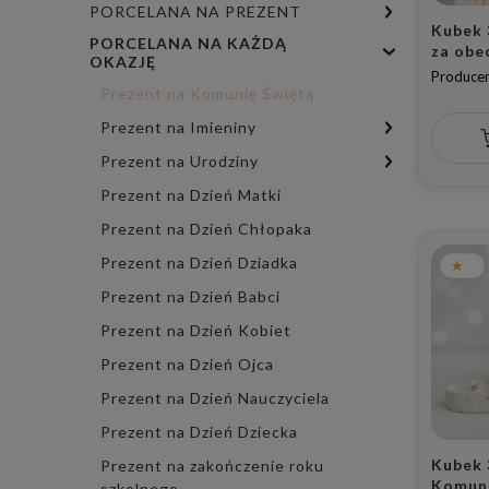
PORCELANA NA PREZENT
Kubek 
PORCELANA NA KAŻDĄ
za obe
OKAZJĘ
mojej 
Producen
+ Imię i D
Prezent na Komunię Świętą
Serce
Prezent na Imieniny
Prezent na Urodziny
Prezent na Dzień Matki
Prezent na Dzień Chłopaka
Prezent na Dzień Dziadka
Prezent na Dzień Babci
Prezent na Dzień Kobiet
Prezent na Dzień Ojca
Prezent na Dzień Nauczyciela
Prezent na Dzień Dziecka
Kubek 3
Prezent na zakończenie roku
Komuni
szkolnego