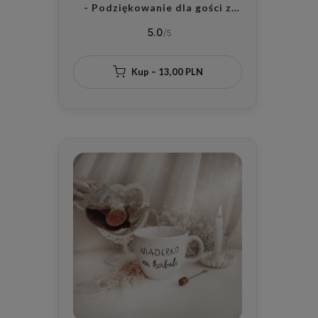
- Podziękowanie dla gości z
zapachem do wyboru na wesele
5.0
dla gości
Kup – 13,00 PLN