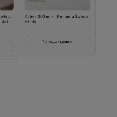
Święta
Kubek 300 ml - I Komunia Święta
Kubek 3
+ data
+ Imię
Pierwsz
Aniołek
Kup – 51,00 PLN