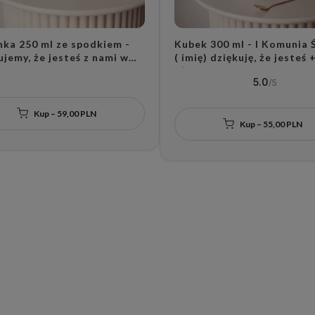
anka 250 ml ze spodkiem -
Kubek 300 ml - I Komunia 
ujemy, że jesteś z nami w
( imię) dziękuję, że jesteś 
yjątkowym dniu + DATA
Złote Serce
5.0
 SERCE na spodku
Kup – 59,00 PLN
Kup – 55,00 PLN