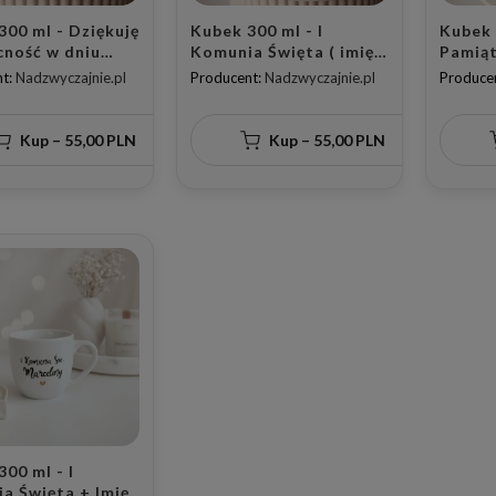
300 ml - Dziękuję
Kubek 300 ml - I
Kubek 
cność w dniu
Komunia Święta ( imię)
Pamiąt
Komunii Świętej
dziękuję, że jesteś +
Komuni
t:
Nadzwyczajnie.pl
Producent:
Nadzwyczajnie.pl
Produce
ata Złote
data Złote Serce
Aniołe
Serdu
Kup – 55,00 PLN
Kup – 55,00 PLN
00 ml - I
a Święta + Imię