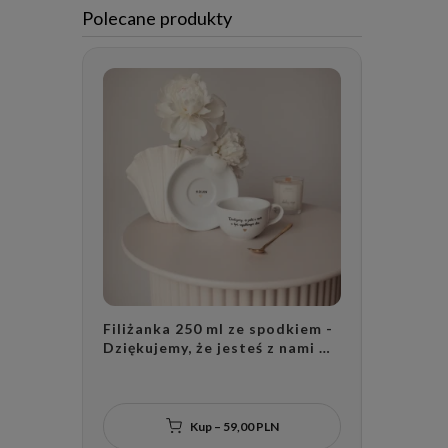
Polecane produkty
Filiżanka 250 ml ze spodkiem -
Kubek 30
Dziękujemy, że jesteś z nami w
Święta ( 
tym wyjątkowym dniu + DATA
jesteś +
ZŁOTE SERCE na spodku
Kup – 59,00 PLN