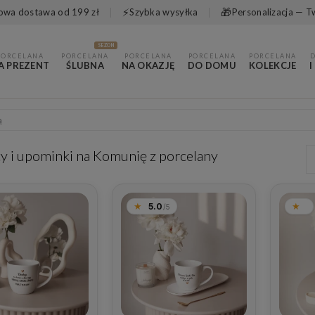
⚡
🎁
wa dostawa od 199 zł
Szybka wysyłka
Personalizacja — T
SEZON
PORCELANA
PORCELANA
PORCELANA
PORCELANA
PORCELANA
A PREZENT
ŚLUBNA
NA OKAZJĘ
DO DOMU
KOLEKCJE
I
ą
y i upominki na Komunię z porcelany
5.0