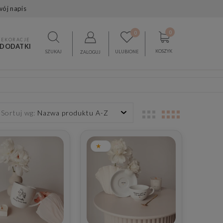
wój napis
0
0
DEKORACJE
 DODATKI
KOSZYK
SZUKAJ
ULUBIONE
ZALOGUJ
Sortuj wg:
Nazwa produktu A-Z