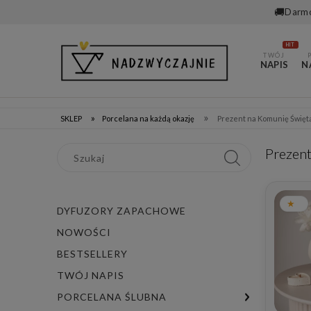
🚚
Darmo
HIT
TWÓJ
NAPIS
N
»
»
SKLEP
Porcelana na każdą okazję
Prezent na Komunię Święt
Prezent
DYFUZORY ZAPACHOWE
NOWOŚCI
BESTSELLERY
TWÓJ NAPIS
PORCELANA ŚLUBNA