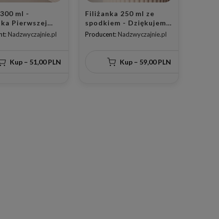
300 ml -
Filiżanka 250 ml ze
ka Pierwszej
spodkiem - Dziękujemy,
i Świętej +
że jesteś z nami w tym
nt:
Nadzwyczajnie.pl
Producent:
Nadzwyczajnie.pl
k + Złote
wyjątkowym dniu +
szko
DATA ZŁOTE SERCE na
spodku
Kup – 51,00 PLN
Kup – 59,00 PLN