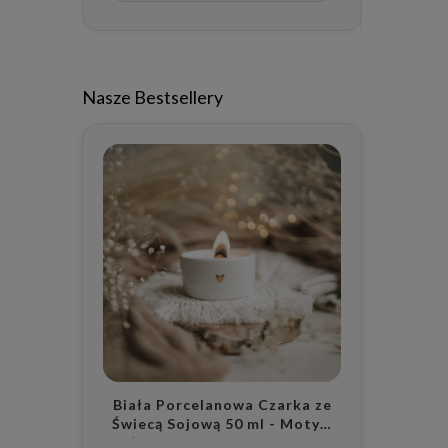
Nasze Bestsellery
Biała Porcelanowa Czarka ze
Świecą Sojową 50 ml - Motyw
Złotego Serca z Wybranym