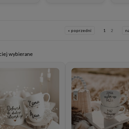
ę ślubu dla
ństwa
« poprzedni
1
2
n
ciej wybierane