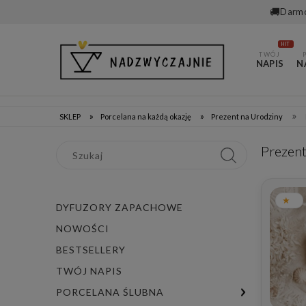
🚚
Darmo
HIT
TWÓJ
NAPIS
N
»
»
»
SKLEP
Porcelana na każdą okazję
Prezent na Urodziny
Prezenty
DYFUZORY ZAPACHOWE
NOWOŚCI
BESTSELLERY
TWÓJ NAPIS
PORCELANA ŚLUBNA