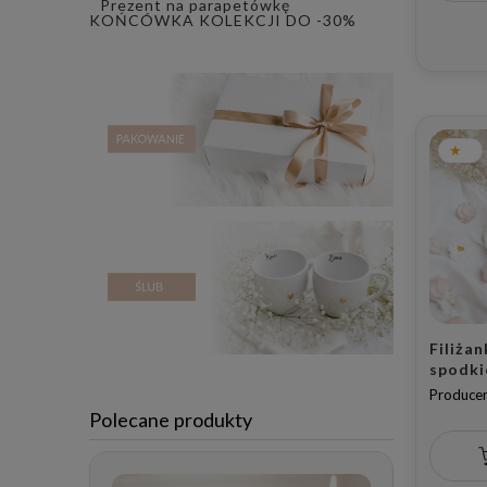
Prezent na parapetówkę
KOŃCÓWKA KOLEKCJI DO -30%
Filiżan
spodki
ZŁOTE
Producen
Polecane produkty