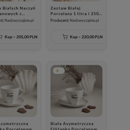
 Białych Naczyń
Zestaw Białej
anowych z
Porcelany 1 litra i 250
alizacją 1 litra +
ml - Dzbanek i 2
nt:
Nadzwyczajnie.pl
Producent:
Nadzwyczajnie.pl
 - Dzbanek do
Filiżanki z Napisem Mąż
u Małżeńskiego i
i Żona oraz Złotym
i Napisy Mąż i
Sercem na Ślub dla Pary
Kup – 205,00 PLN
Kup – 220,00 PLN
 Datą oraz
em Złotego
na Każdą Okazję
owożeńców
Asymetryczna
Biała Asymetryczna
nka Porcelanowa
Filiżanka Porcelanowa