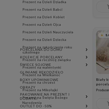
żony n
Prezent na Dzień Dziadka
Prezent na Dzień Babci
Prezent na Dzień Kobiet
Prezent na Dzień Ojca
Prezent na Dzień Nauczyciela
5.
Prezent na Dzień Dziecka
Prezent na zakończenie roku
PORCELANA DO DOMU
szkolnego
KOLEKCJE PORCELANY
Prezent na rocznicę związku
ŚWIECE SOJOWE
Prezent na walentynki
GLINIANE RĘKODZIEŁO
Prezent na Wielkanoc
Biały 
BOXY UPOMINKOWE
Prezent na chrzest
porcel
OBRAZY
napis 
Prezent na Mikołajki
Producen
małżeń
PAKOWANIE NA PREZENT I
Prezent na Święta Bożego
złotym
DODATKI
Narodzenia
małżon
OUTLET DO -50%
ślubu