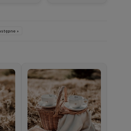
dla pary
astępne »