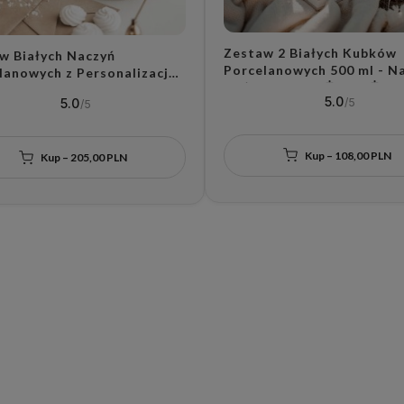
Zestaw 2 Białych Kubków
w Białych Naczyń
Porcelanowych 500 ml - N
lanowych z Personalizacją
Mąż Cudownej Żony i Żon
ra + 300 ml - Dzbanek do
5.0
5.0
Najlepszego Męża z Mot
gu Małżeńskiego i 2 Kubki
Złotego Serca na Walenty
y Mąż i Żona z Datą oraz
Pary
em Złotego Serca na
Kup – 108,00 PLN
 Okazję dla Nowożeńców
Kup – 205,00 PLN