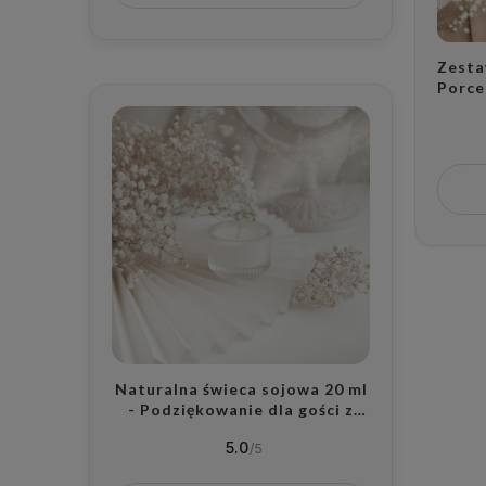
Zesta
Porce
1 lit
Dialo
Napis
Motyw
Każdą
Naturalna świeca sojowa 20 ml
- Podziękowanie dla gości z
zapachem do wyboru na wesele
5.0
dla gości