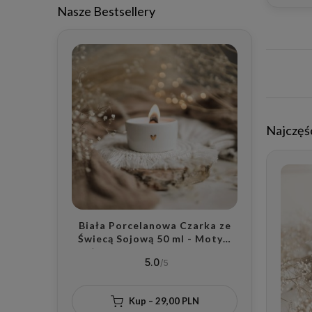
rocznic
Nasze Bestsellery
małże
Najczęś
Biała Porcelanowa Czarka ze
Świecą Sojową 50 ml - Motyw
Złotego Serca z Wybranym
5.0
Zapachem dla Bliskiej Osoby na
Walentynki
Kup – 29,00 PLN