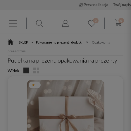
🎁
Personalizacja — Twój napis
0
0
»
»
SKLEP
Pakowanie na prezent i dodatki
Opakowania
prezentowe
Pudełka na prezent, opakowania na prezenty
Widok