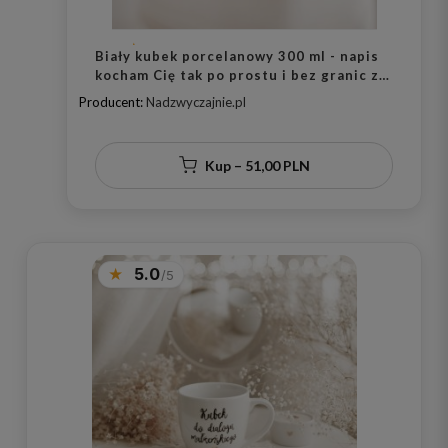
Biały kubek porcelanowy 300 ml - napis
kocham Cię tak po prostu i bez granic ze
złotym sercem dla ukochanej osoby na
Producent:
Nadzwyczajnie.pl
walentynki
Kup – 51,00 PLN
5.0