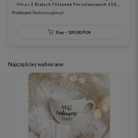
litra i 2 Białych Filiżanek Porcelanowych 250
ml ze Spodkami - Napis Żona Mąż z Motywem
Producent:
Nadzwyczajnie.pl
Złotego Serca dla Pary Młodej na Ślub
Kup – 189,00 PLN
Najczęściej wybierane