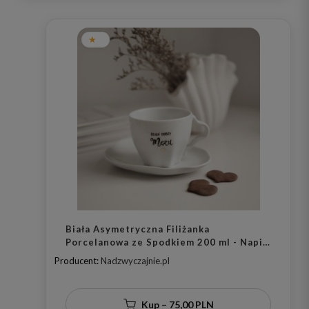
Biała Asymetryczna Filiżanka
Porcelanowa ze Spodkiem 200 ml - Napis
Dzień Mężu Żono ze Złotym Sercem dla
Producent:
Nadzwyczajnie.pl
Męża na Rocznicę Ślubu
Kup – 75,00 PLN