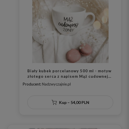
Biały kubek porcelanowy 500 ml - motyw
złotego serca z napisem Mąż cudownej
żony dla męża na rocznicę ślubu
Producent:
Nadzwyczajnie.pl
Kup – 54,00 PLN