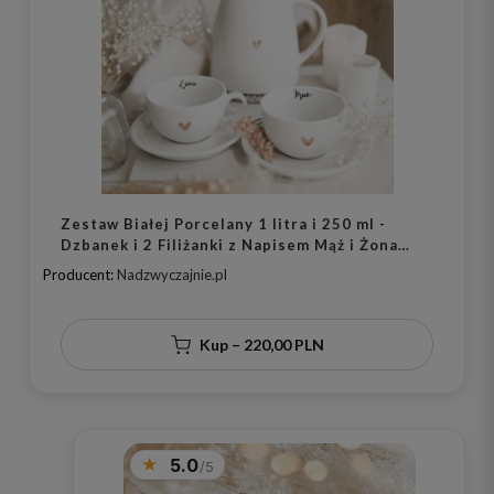
Zestaw Białej Porcelany 1 litra i 250 ml -
Dzbanek i 2 Filiżanki z Napisem Mąż i Żona
oraz Złotym Sercem na Ślub dla Pary
Producent:
Nadzwyczajnie.pl
Kup – 220,00 PLN
5.0