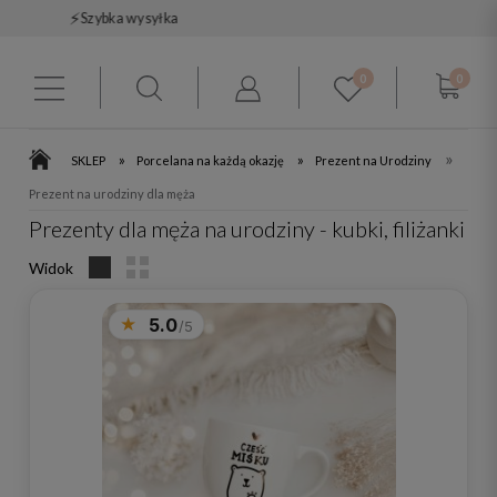
🚚
Darmowa dostawa od 199 zł
0
0
»
»
»
SKLEP
Porcelana na każdą okazję
Prezent na Urodziny
Prezent na urodziny dla męża
Prezenty dla męża na urodziny - kubki, filiżanki
Widok
5.0