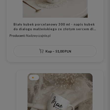
Biały kubek porcelanowy 300 ml - napis kubek
do dialogu małżeńskiego ze złotym sercem dla
małżonków na rocznicę ślubu
Producent:
Nadzwyczajnie.pl
Kup – 51,00 PLN