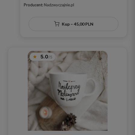
Mężu ze Złotym Sercem dla Męża na
Producent:
Nadzwyczajnie.pl
Rocznicę Ślubu
Kup – 45,00 PLN
5.0