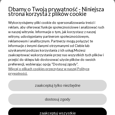
Dbamy o Twoją prywatność - Niniejsza
strona korzysta z plików cookie
NEWSLETTER
Wykorzystujemy pliki cookie do spersonalizowania treści i
reklam, aby oferować funkcje społecznościowe i analizować ruch
Dołącz do nas i zyskaj 5% zniżki na Twoje pierwsze Nadzwyczajne
w naszej witrynie. Informacje o tym, jak korzystasz z naszej
zakupy
witryny, udostępniamy partnerom społecznościowym,
reklamowym i analitycznym. Partnerzy mogą połączyć te
informacje z innymi danymi otrzymanymi od Ciebie lub
ZAPISZ SIĘ
uzyskanymi podczas korzystania z ich usług.Możesz
zaakceptować wykorzystanie przez nas wszystkich tych plików i
przejść do sklepu lub dostosować użycie plików do swoich
Wyrażam zgodę na wysyłanie do mnie informacji handlowych na
wskazany adres oraz przetwarzanie moich danych w związku z
preferencji, wybierając opcję "Dostosuj zgody".
obsługą newsletteru.
Więcej o plikach cookies przeczytasz w naszej Polityce
Zapoznałem/am się i akceptuję
prywatności.
Politykę Prywatności
zaakceptuj tylko niezbędne
dostosuj zgody
Sklep internetowy Shoper Premium
zaakceptuj wszystkie