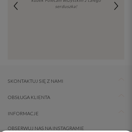
kubek Polecam wszystkim z całego
serduszka!
SKONTAKTUJ SIĘ Z NAMI
OBSŁUGA KLIENTA
INFORMACJE
OBSERWUJ NAS NA INSTAGRAMIE