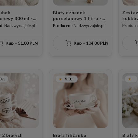
kubek
Biały dzbanek
Zestaw
anowy 300 ml -
porcelanowy 1 litra -
kubkó
ani prezes dla
Motyw złotego serca z
300 ml
t:
Nadzwyczajnie.pl
Producent:
Nadzwyczajnie.pl
Produce
ej na Dzień
napisem do dialogu
dobrze
małżeńskiego na
dobrze
rocznicę ślubu dla
motyw
Kup – 51,00 PLN
Kup – 104,00 PLN
małżeństwa
serca 
rodzic
0
5.0
 2 białych
Biała filiżanka
Biały 