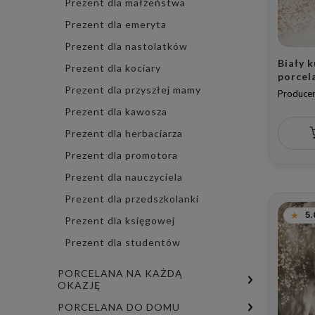
Prezent dla małżeństwa
Prezent dla emeryta
Prezent dla nastolatków
Biały 
Prezent dla kociary
porcel
Prezent dla przyszłej mamy
złote s
Producen
dnie m
Prezent dla kawosza
koleża
imieni
Prezent dla herbaciarza
Prezent dla promotora
Prezent dla nauczyciela
Prezent dla przedszkolanki
5.
Prezent dla księgowej
Prezent dla studentów
PORCELANA NA KAŻDĄ
OKAZJĘ
PORCELANA DO DOMU