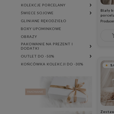
KOLEKCJE PORCELANY
Biały 
ŚWIECE SOJOWE
porcel
napis p
GLINIANE RĘKODZIEŁO
Producen
szefow
BOXY UPOMINKOWE
Szefa
OBRAZY
PAKOWANIE NA PREZENT I
DODATKI
OUTLET DO -50%
KOŃCÓWKA KOLEKCJI DO -30%
5.
Zestaw