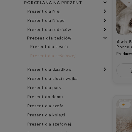
PORCELANA NA PREZENT
Prezent dla Niej
Prezent dla Niego
Prezent dla rodziców
Prezent dla teściów
Biały 
Prezent dla teścia
Porcel
Napis 
Producen
Prezent dla teściowej
Kawę d
Urodzi
Prezent dla dziadków
Prezent dla cioci i wujka
Prezent dla pary
Prezent do domu
Prezent dla szefa
Prezent dla kolegi
Prezent dla szefowej