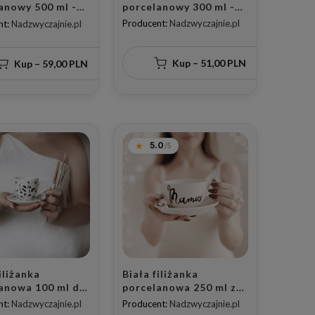
porcelanowy 300 ml -
anowy 500 ml -
motyw złotego serca i
iane złotem
Producent:
Nadzwyczajnie.pl
nt:
Nadzwyczajnie.pl
napisu mama idealna
nie dla
dla mamy na Dzień
iczki eleganckich
Matki
ów na urodziny
Kup – 51,00 PLN
Kup – 59,00 PLN
5.0
iliżanka
Biała filiżanka
anowa 100 ml do
porcelanowa 250 ml ze
so ze spodkiem -
spodkiem - motyw
nt:
Nadzwyczajnie.pl
Producent:
Nadzwyczajnie.pl
e malowany
złotego serca z