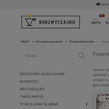
🚚
Darmo
HIT
TWÓJ
NAPIS
N
»
»
»
SKLEP
Porcelana na prezent
Prezent dla teściów
Preze
Prezent 
Szukasz po
DYFUZORY ZAPACHOWE
upominek p
zostaje z 
NOWOŚCI
gest wdzięc
BESTSELLERY
TWÓJ NAPIS
5.
PORCELANA ŚLUBNA