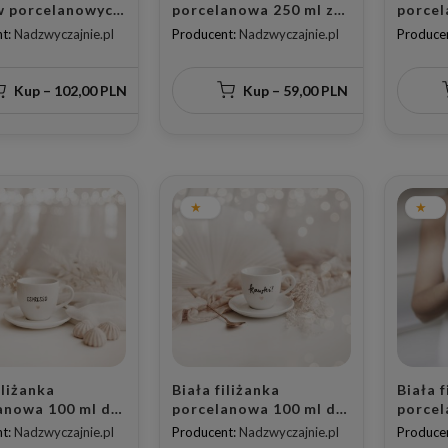
 porcelanowych
porcelanowa 250 ml ze
porcel
 - motyw złotego
spodkiem - motyw
nakrap
t:
Nadzwyczajnie.pl
Producent:
Nadzwyczajnie.pl
Produce
z napisami
złotego serca dla
zdobie
 Cię Mamo i
mamy na dzień matki
miłośn
 Cię Tato dla
dodatk
Kup – 102,00 PLN
Kup – 59,00 PLN
ów na Dzień
i Ojca
iliżanka
Biała filiżanka
Biała f
anowa 100 ml do
porcelanowa 100 ml do
porcel
so ze spodkiem -
espresso ze spodkiem -
espres
t:
Nadzwyczajnie.pl
Producent:
Nadzwyczajnie.pl
Produce
espresso ze
napis kawki ze złotym
ręczni