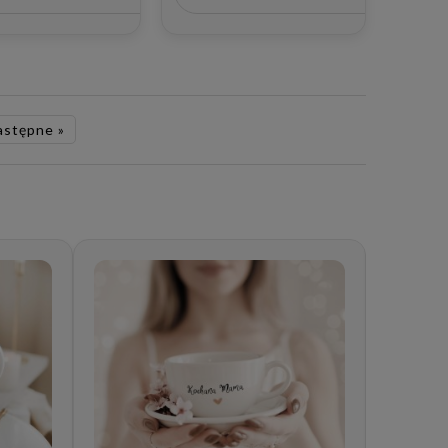
cę ślubu
Matki
astępne »