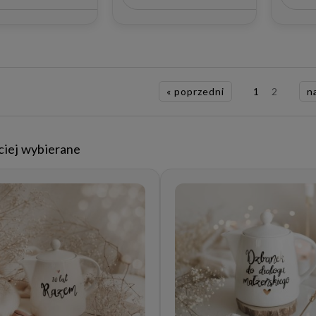
Matki
przyjaciółki na
roczni
urodziny
« poprzedni
1
2
n
ciej wybierane