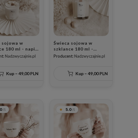
 sojowa w
Świeca sojowa w
ce 180 ml - napis
szklance 180 ml -
jesteś
zapach jaśminu z
nt:
Nadzwyczajnie.pl
Producent:
Nadzwyczajnie.pl
owa o zapachu
napisem mamo kocham
la mamy na Dzień
Cię dla mamy na Dzień
Matki
Kup – 49,00 PLN
Kup – 49,00 PLN
.0
5.0