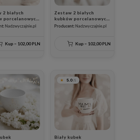
 2 białych
Zestaw 2 białych
w porcelanowych
kubków porcelanowych
 - napisy mamo
300 ml - motyw złotego
nt:
Nadzwyczajnie.pl
Producent:
Nadzwyczajnie.pl
, że jesteś i tato
serca dla rodziców na
, że jesteś z
święta
em złotego
Kup – 102,00 PLN
Kup – 102,00 PLN
na dzień
ów dla rodziców
5.0
Biały kubek
kubek