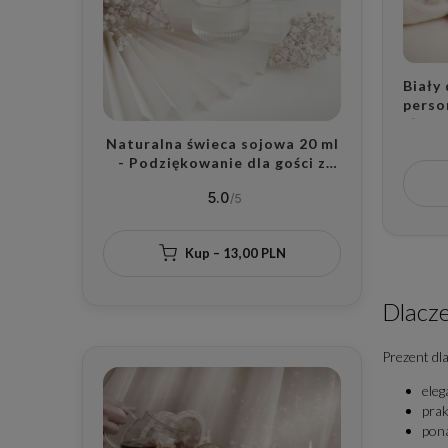
Biały
person
złote
lat r
Naturalna świeca sojowa 20 ml
ślubu
- Podziękowanie dla gości z
zapachem do wyboru na wesele
5.0
dla gości
Kup – 13,00 PLN
Dlacze
Prezent dla
eleg
prak
pona