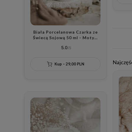
Dzień 
Biała Porcelanowa Czarka ze
Świecą Sojową 50 ml - Motyw
Złotego Serca z Wybranym
5.0
Zapachem dla Bliskiej Osoby na
Walentynki
Najczęś
Kup – 29,00 PLN