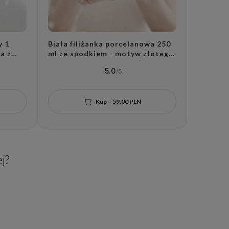
y 1
Biała filiżanka porcelanowa 250
Zestaw 
a z
ml ze spodkiem - motyw złotego
porcela
serca dla mamy na dzień matki
złotego
5.0
ślubu
Kup – 59,00 PLN
j?