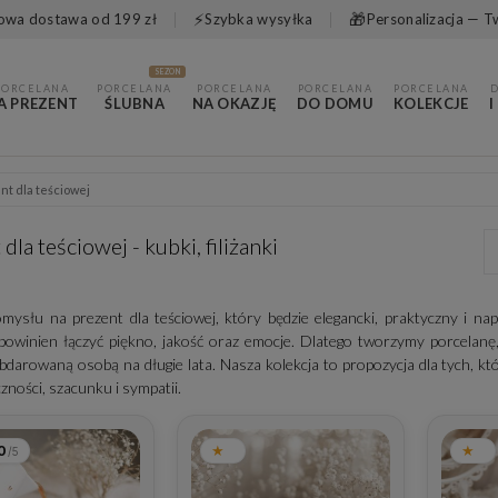
⚡
🎁
wa dostawa od 199 zł
Szybka wysyłka
Personalizacja — T
SEZON
PORCELANA
PORCELANA
PORCELANA
PORCELANA
PORCELANA
A PREZENT
ŚLUBNA
NA OKAZJĘ
DO DOMU
KOLEKCJE
I
nt dla teściowej
dla teściowej - kubki, filiżanki
mysłu na prezent dla teściowej, który będzie elegancki, praktyczny i n
owinien łączyć piękno, jakość oraz emocje. Dlatego tworzymy porcelanę, 
obdarowaną osobą na długie lata. Nasza kolekcja to propozycja dla tych, k
zności, szacunku i sympatii.
0