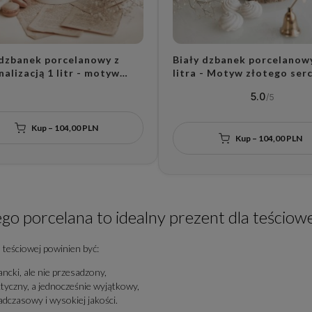
 dzbanek porcelanowy z
Biały dzbanek porcelanow
alizacją 1 litr - motyw
litra - Motyw złotego serc
go serca z nadrukiem liczby
napisem do dialogu
5.0
azem dla pary na rocznicę
małżeńskiego na rocznicę 
dla małżeństwa
Kup – 104,00 PLN
Kup – 104,00 PLN
go porcelana to idealny prezent dla teściowe
 teściowej powinien być:
ancki, ale nie przesadzony,
tyczny, a jednocześnie wyjątkowy,
dczasowy i wysokiej jakości.