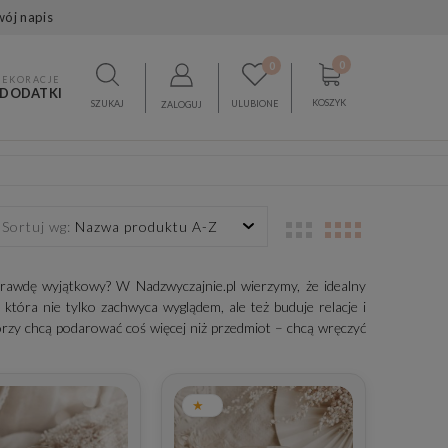
wój napis
0
0
DEKORACJE
 DODATKI
KOSZYK
SZUKAJ
ULUBIONE
ZALOGUJ
Sortuj wg:
Nazwa produktu A-Z
aprawdę wyjątkowy? W Nadzwyczajnie.pl wierzymy, że idealny
która nie tylko zachwyca wyglądem, ale też buduje relacje i
tórzy chcą podarować coś więcej niż przedmiot – chcą wręczyć