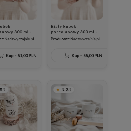
kubek
Biały kubek
anowy 300 ml -
porcelanowy 300 ml -
 cudowna mama
napis pięknego dnia
nt:
Nadzwyczajnie.pl
Producent:
Nadzwyczajnie.pl
tym sercem dla
mamusiu dla mamy na
na Dzień Mamy
dzień matki
Kup – 51,00 PLN
Kup – 55,00 PLN
.0
5.0