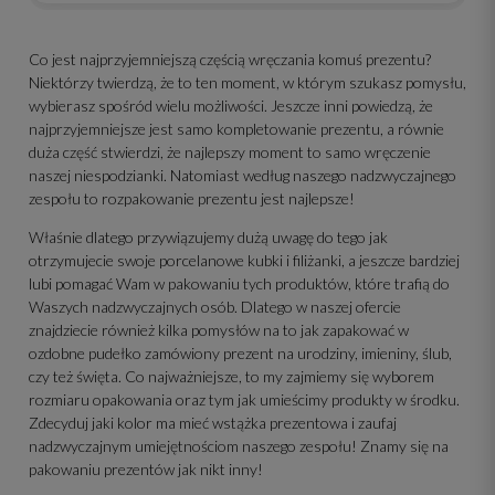
Co jest najprzyjemniejszą częścią wręczania komuś prezentu?
Niektórzy twierdzą, że to ten moment, w którym szukasz pomysłu,
wybierasz spośród wielu możliwości. Jeszcze inni powiedzą, że
najprzyjemniejsze jest samo kompletowanie prezentu, a równie
duża część stwierdzi, że najlepszy moment to samo wręczenie
naszej niespodzianki. Natomiast według naszego nadzwyczajnego
zespołu to rozpakowanie prezentu jest najlepsze!
Właśnie dlatego przywiązujemy dużą uwagę do tego jak
otrzymujecie swoje porcelanowe kubki i filiżanki, a jeszcze bardziej
lubi pomagać Wam w pakowaniu tych produktów, które trafią do
Waszych nadzwyczajnych osób. Dlatego w naszej ofercie
znajdziecie również kilka pomysłów na to jak zapakować w
ozdobne pudełko zamówiony prezent na urodziny, imieniny, ślub,
czy też święta. Co najważniejsze, to my zajmiemy się wyborem
rozmiaru opakowania oraz tym jak umieścimy produkty w środku.
Zdecyduj jaki kolor ma mieć wstążka prezentowa i zaufaj
nadzwyczajnym umiejętnościom naszego zespołu! Znamy się na
pakowaniu prezentów jak nikt inny!