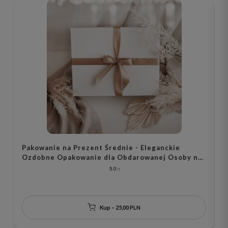
Pakowanie na Prezent Średnie - Eleganckie
P
Ozdobne Opakowanie dla Obdarowanej Osoby na
O
Każdą Okazję
O
5.0
Kup – 25,00 PLN