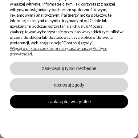
SKONTAKTUJ SIĘ Z NAMI
w naszej witrynie. Informacje o tym, jak korzystasz z naszej
witryny, udostępniamy partnerom społecznościowym,
reklamowym i analitycznym. Partnerzy mogą połączyć te
OBSŁUGA KLIENTA
informacje z innymi danymi otrzymanymi od Ciebie lub
uzyskanymi podczas korzystania z ich usług.Możesz
zaakceptować wykorzystanie przez nas wszystkich tych plików i
INFORMACJE
przejść do sklepu lub dostosować użycie plików do swoich
preferencji, wybierając opcję "Dostosuj zgody".
Więcej o plikach cookies przeczytasz w naszej Polityce
OBSERWUJ NAS NA INSTAGRAMIE
prywatności.
zaakceptuj tylko niezbędne
NEWSLETTER
dostosuj zgody
Dołącz do nas i zyskaj 5% zniżki na Twoje pierwsze Nadzwyczajne
zakupy
zaakceptuj wszystkie
ZAPISZ SIĘ
Wyrażam zgodę na wysyłanie do mnie informacji handlowych na
wskazany adres oraz przetwarzanie moich danych w związku z
obsługą newsletteru.